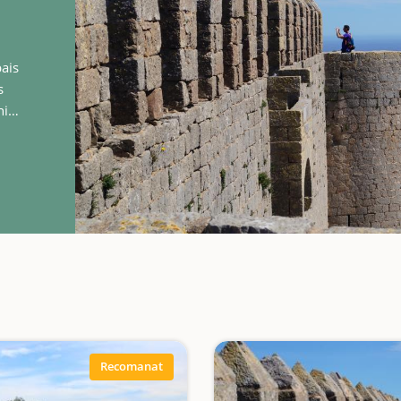
ais
s
hi
nens.
Recomanat