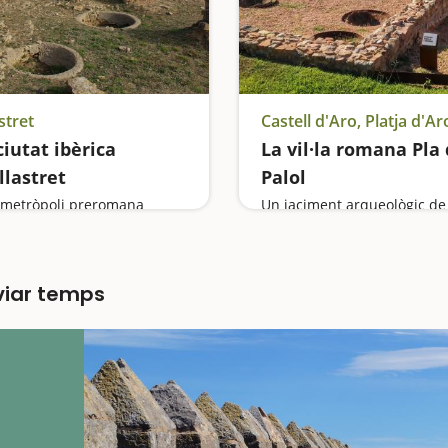
stret
ciutat ibèrica
La vil·la romana Pla
llastret
Palol
metròpoli preromana
lviar temps