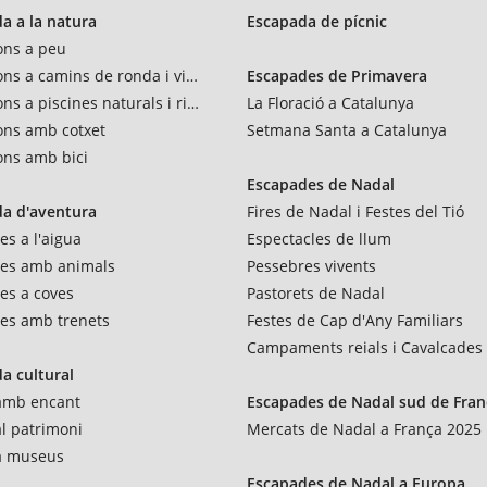
a a la natura
Escapada de pícnic
ons a peu
ons a camins de ronda i vies verdes
Escapades de Primavera
ns a piscines naturals i rius
La Floració a Catalunya
ons amb cotxet
Setmana Santa a Catalunya
ons amb bici
Escapades de Nadal
a d'aventura
Fires de Nadal i Festes del Tió
es a l'aigua
Espectacles de llum
res amb animals
Pessebres vivents
es a coves
Pastorets de Nadal
es amb trenets
Festes de Cap d'Any Familiars
Campaments reials i Cavalcades
a cultural
 amb encant
Escapades de Nadal sud de Fran
al patrimoni
Mercats de Nadal a França 2025
 a museus
Escapades de Nadal a Europa