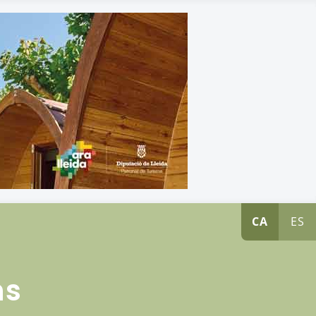
CA
ES
ns