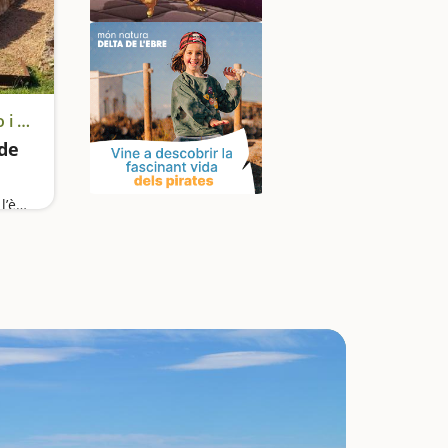
Castell d'Aro, Platja d'Aro i S'Agaró
 de
Un jaciment arqueològic de l’època romana a l’aire lliure