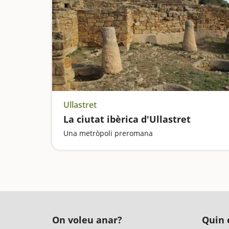
Ullastret
La ciutat ibèrica d'Ullastret
Una metròpoli preromana
On voleu anar?
Quin é