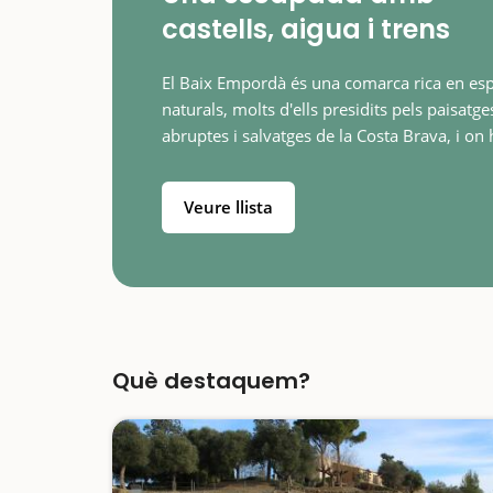
castells, aigua i trens
El Baix Empordà és una comarca rica en esp
naturals, molts d'ells presidits pels paisatge
abruptes i salvatges de la Costa Brava, i on 
trobareu autèntiques joies per visitar amb 
La Gola del Ter o el Parc dels Estanys…
Veure llista
Què destaquem?