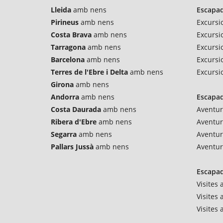
Lleida
amb nens
Escapad
Pirineus
amb nens
Excursi
Costa Brava
amb nens
Excursi
Tarragona
amb nens
Excursio
Barcelona
amb nens
Excursi
Terres de l'Ebre i Delta
amb nens
Excursi
Girona
amb nens
Andorra
amb nens
Escapad
Costa Daurada
amb nens
Aventur
Ribera d'Ebre
amb nens
Aventu
Segarra
amb nens
Aventur
Pallars Jussà
amb nens
Aventur
Escapad
Visites
Visites 
Visites