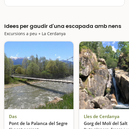
La Cerdanya és una comarca que destaca
especialment per la vegetació de muntanya i són
moltes les activitats que ofereix al voltant de la natura.
Idees per gaudir d'una escapada amb nens
La Cerdanya és doncs una comarca pirinenca molt
marcada pels esports de neu,…
Excursions a peu + La Cerdanya
Das
Lles de Cerdanya
Pont de la Palanca del Segre
Gorg del Molí del Salt