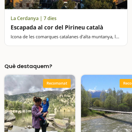
La Cerdanya | 7 dies
Escapada al cor del Pirineu català
Icona de les comarques catalanes d'alta muntanya, la
Cerdanya és un destí molt recomanable per fer-hi una
escapada amb nens. Sens dubte, els estanys són un
dels principals atractius, amb la pujada fins a Malniu
com a màxim…
Què destaquem?
Recomanat
Rec