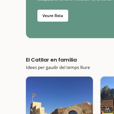
d'ovelles del segle XVIII reconvertit a granja
d'animals enmig del bosc on els més…
Veure llista
El Catllar en família
Idees per gaudir del temps lliure