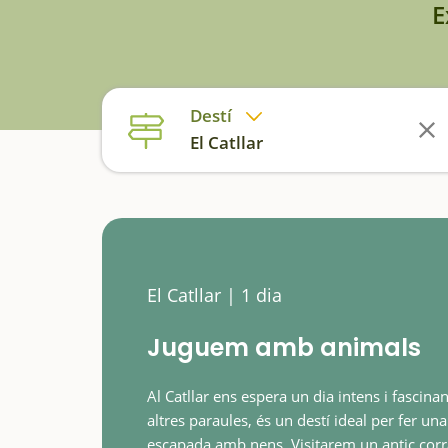
E
Destí
El Catllar
El Catllar | 1 dia
Juguem amb animals
Al Catllar ens espera un dia intens i fascinan
altres paraules, és un destí ideal per fer una
escapada amb nens. Visitarem un antic corr