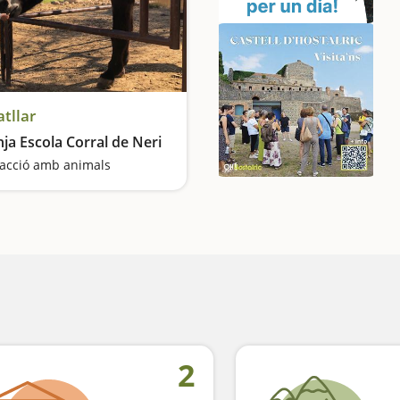
atllar
ja Escola Corral de Neri
racció amb animals
2