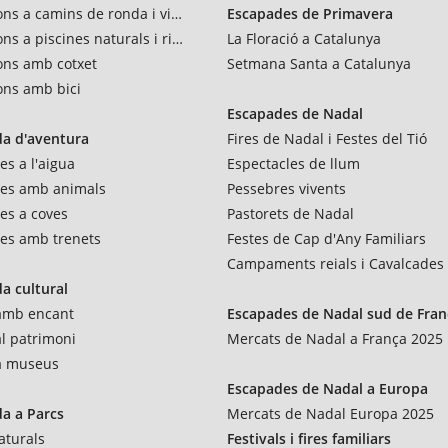
ons a camins de ronda i vies verdes
Escapades de Primavera
ns a piscines naturals i rius
La Floració a Catalunya
ons amb cotxet
Setmana Santa a Catalunya
ons amb bici
Escapades de Nadal
a d'aventura
Fires de Nadal i Festes del Tió
es a l'aigua
Espectacles de llum
res amb animals
Pessebres vivents
es a coves
Pastorets de Nadal
es amb trenets
Festes de Cap d'Any Familiars
Campaments reials i Cavalcades
a cultural
 amb encant
Escapades de Nadal sud de Fran
al patrimoni
Mercats de Nadal a França 2025
 a museus
Escapades de Nadal a Europa
a a Parcs
Mercats de Nadal Europa 2025
aturals
Festivals i fires familiars