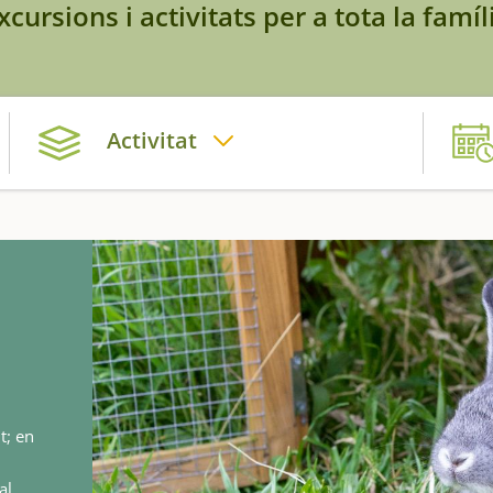
xcursions i activitats per a tota la famíl
Activitat
t; en
al