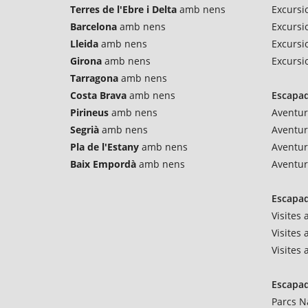
Terres de l'Ebre i Delta
amb nens
Excursi
Barcelona
amb nens
Excursio
Lleida
amb nens
Excursi
Girona
amb nens
Excursi
Tarragona
amb nens
Costa Brava
amb nens
Escapad
Pirineus
amb nens
Aventur
Segrià
amb nens
Aventu
Pla de l'Estany
amb nens
Aventur
Baix Empordà
amb nens
Aventur
Escapad
Visites
Visites 
Visites
Escapad
Parcs N