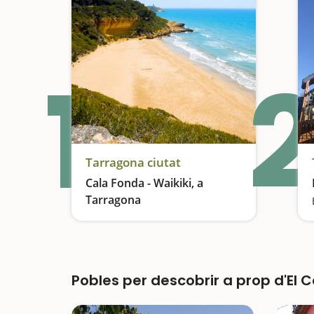
1
2
Tarragona ciutat
Cala Fonda - Waikiki, a
Tarragona
Una platja enmig del paradís
Pobles per descobrir a prop d'El C