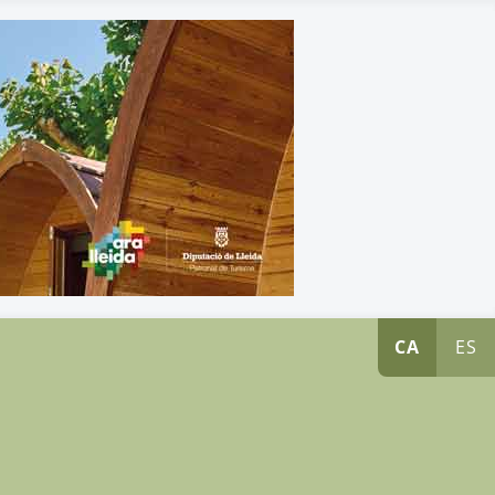
CA
ES