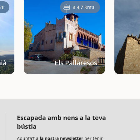
's
a 4,7 Km's
aià
Els Pallaresos
Escapada amb nens a la teva
bústia
Apunta't a
la nostra newsletter
per tenir