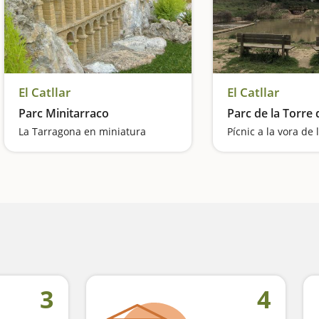
El Catllar
El Catllar
Parc Minitarraco
Parc de la Torre 
La Tarragona en miniatura
Pícnic a la vora de 
3
4