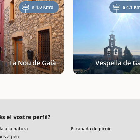
a 4,0 Km's
a 4,1 Km
La Nou de Gaià
Vespella de G
s el vostre perfil?
a a la natura
Escapada de pícnic
ons a peu