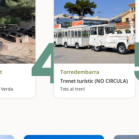
4
t
Torredembarra
Trenet turístic (NO CIRCULA)
a Verda
Tots al tren!