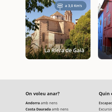
a 3,0 Km's
La Riera de Gaià
On voleu anar?
Quin é
Andorra
amb nens
Escapad
Costa Daurada
amb nens
Excursi