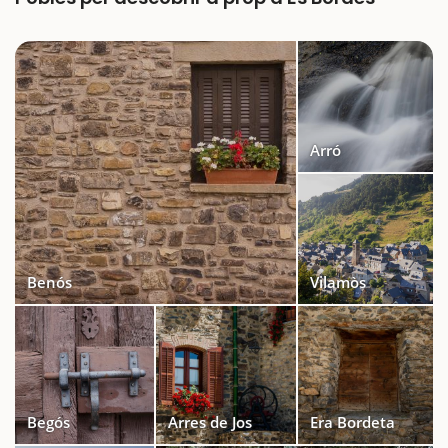
Arró
Benós
Vilamòs
Begós
Arres de Jos
Era Bordeta