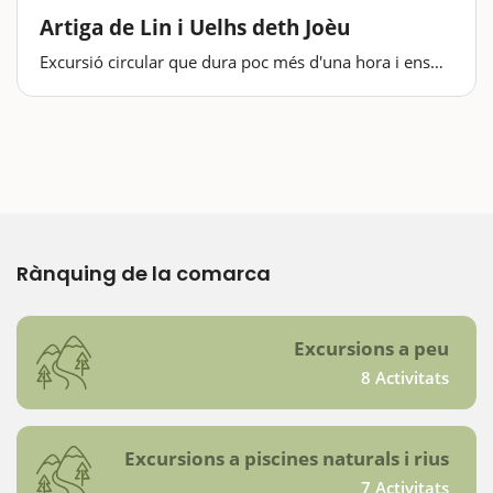
Artiga de Lin i Uelhs deth Joèu
Excursió circular que dura poc més d'una hora i ens
descobreix un dels paisatges més impressionants i
sorprenents de la Vall d'Aran. La vall de l’Artiga de Lin
és un dels paratges més bells de la Val d’Aran al qual
es pot accedir fàcilment.…
Rànquing de la comarca
Excursions a peu
8 Activitats
Excursions a piscines naturals i rius
7 Activitats