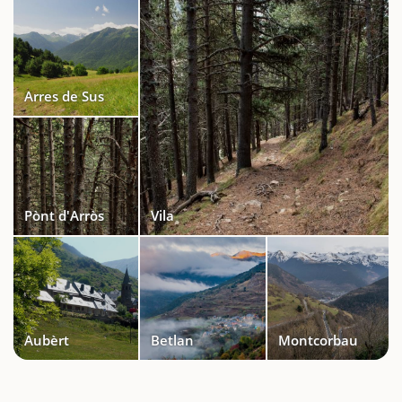
Arres de Sus
Pònt d'Arròs
Vila
Aubèrt
Betlan
Montcorbau