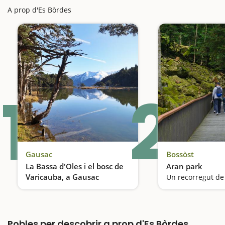
A prop d'Es Bòrdes
1
2
Gausac
Bossòst
La Bassa d'Oles i el bosc de
Aran park
Varicauba, a Gausac
Un tresor d'aigua
Pobles per descobrir a prop d'Es Bòrdes