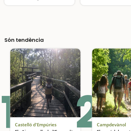
Són tendència
1
2
Castelló d'Empúries
Campdevànol