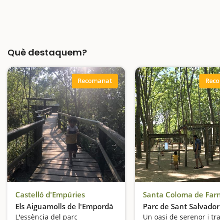
Què destaquem?
Recomanat
Rec
Castelló d'Empúries
Santa Coloma de Far
Els Aiguamolls de l'Empordà
Parc de Sant Salvador
L'essència del parc