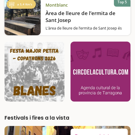
Top 5
…
a 5,4 Km's
Montblanc
Àrea de lleure de l’ermita de
Sant Josep
L’àrea de lleure de l’ermita de Sant Josep és
un d’aquells llocs clàssics de Montblanc per
diferents raons. En primer lloc perquè és un
espai natural agradable, preciós, envoltat de
bosc i molt gran. En segon lloc perquè és un
lloc de celebració…
Festivals i fires a la vista