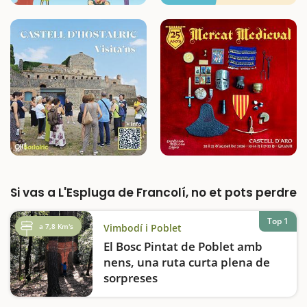
Si vas a L'Espluga de Francolí, no et pots perdre
Top 1
a 7,8 Km's
Vimbodí i Poblet
El Bosc Pintat de Poblet amb
nens, una ruta curta plena de
sorpreses
Prepareu-vos per una excursió plena