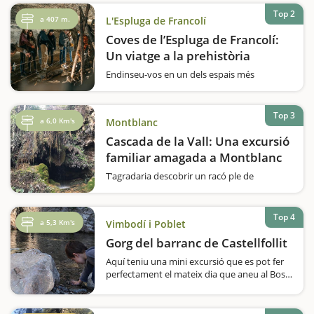
d'emocions, envoltada d'un paisatge
meravellós i ideada específicament per fer
Top 2
a 407 m.
L'Espluga de Francolí
amb nens amb els arbres i sobretot els
Coves de l’Espluga de Francolí:
bolets com a grans protagonistes. Es tracta
de l'itinerari micològic del Bosc de…
Un viatge a la prehistòria
Endinseu-vos en un dels espais més
fascinants de la prehistòria: les Coves de
l’Espluga de Francolí.Aquesta experiència
única combina història, aventura i curiositats
Top 3
a 6,0 Km's
Montblanc
geològiques per crear una jornada…
Cascada de la Vall: Una excursió
familiar amagada a Montblanc
T’agradaria descobrir un racó ple de
vegetació, petits rierols i una cascada
amagada al cor de la Conca de Barberà? La
Cascada de la Vall, a Montblanc, és una
Top 4
a 5,3 Km's
Vimbodí i Poblet
excursió ideal per fer amb nens i
desconnectar en plena…
Gorg del barranc de Castellfollit
Aquí teniu una mini excursió que es pot fer
perfectament el mateix dia que aneu al Bosc
pintat de Poblet. Al gorg, petitet però
envoltat pel paratge impressionant dels
boscos de Poblet, s’hi arriba molt fàcilment,