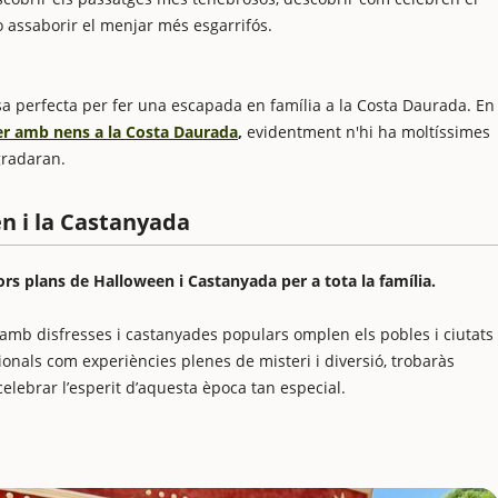
o assaborir el menjar més esgarrifós.
a perfecta per fer una escapada en família a la Costa Daurada. En
 fer amb nens a la Costa Daurada
,
evidentment n'hi ha moltíssimes
gradaran.
en i la Castanyada
ors plans de Halloween i Castanyada per a tota la família.
tes amb disfresses i castanyades populars omplen els pobles i ciutats
ionals com experiències plenes de misteri i diversió, trobaràs
lebrar l’esperit d’aquesta època tan especial.