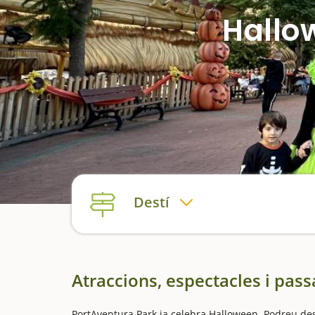
Hallo
Destí
Atraccions, espectacles i pass
PortAventura Park ja celebra Halloween. Podreu de