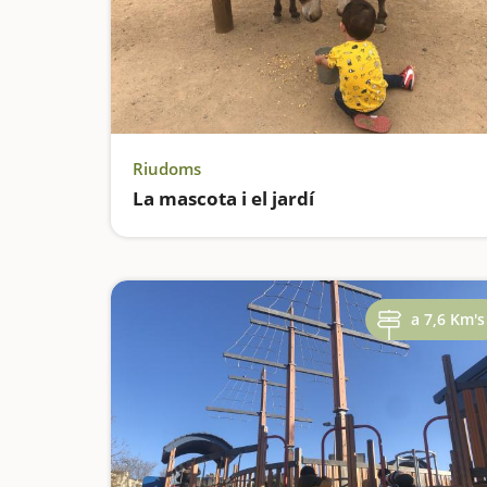
Riudoms
La mascota i el jardí
a 7,6 Km's