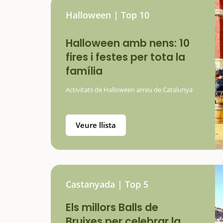
Halloween | Top 10
Halloween amb nens: 10
fires i festes per tota la
família
Activitats de Halloween arreu de Catalunya
Veure llista
Castanyada | Top 5
Els millors Balls de
Bruixes per celebrar la