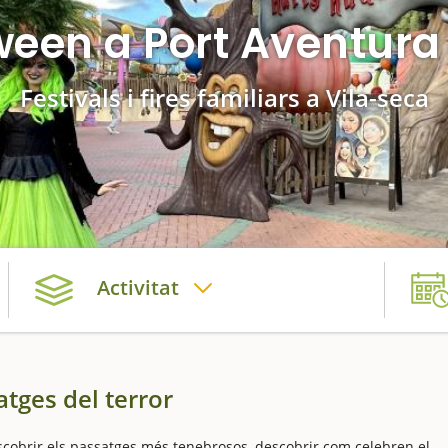
ween a Port Aventura
Festivals i fires familiars a Vila-seca
Activitat
atges del terror
scobrir els passatges més tenebrosos, descobrir com celebren el