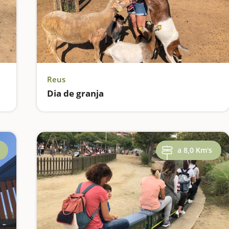
Reus
Dia de granja
a 8,0 Km's