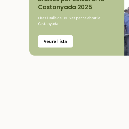
Castanyada 2025
Fires i Balls de Bruixes per celebrar la
Castanyada
Veure llista