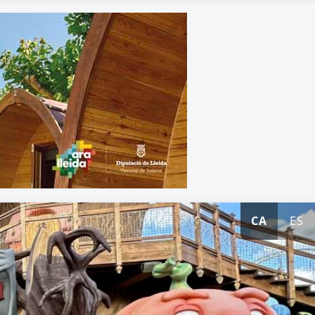
CA
ES