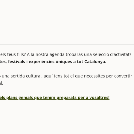
 teus fills? A la nostra agenda trobaràs una selecció d'activitats
stes, festivals i experiències úniques a tot Catalunya.
 una sortida cultural, aquí tens tot el que necessites per convertir
l.
els plans genials que tenim preparats per a vosaltres!