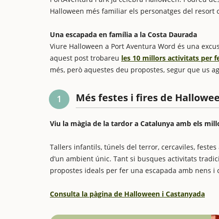
Halloween més familiar els personatges del resort 
Una escapada en família a la Costa Daurada
Viure Halloween a Port Aventura Word és una excus
aquest post trobareu
les 10 millors activitats per
més, però aquestes deu propostes, segur que us a
Més festes i fires de Hallowe
1
Viu la màgia de la tardor a Catalunya amb els mill
Tallers infantils, túnels del terror, cercaviles, fes
d’un ambient únic. Tant si busques activitats tradic
propostes ideals per fer una escapada amb nens i ce
Consulta la pàgina de Halloween i Castanyada