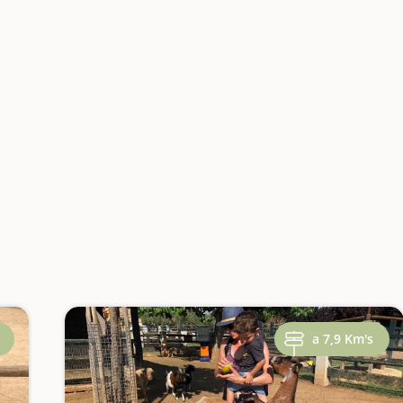
a 7,9 Km's