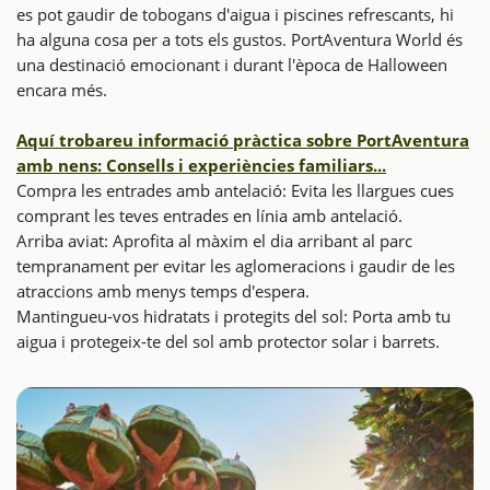
es pot gaudir de tobogans d'aigua i piscines refrescants, hi
ha alguna cosa per a tots els gustos. PortAventura World és
una destinació emocionant i durant l'època de Halloween
encara més.
Aquí trobareu informació pràctica sobre PortAventura
amb nens: Consells i experiències familiars...
Compra les entrades amb antelació: Evita les llargues cues
comprant les teves entrades en línia amb antelació.
Arriba aviat: Aprofita al màxim el dia arribant al parc
tempranament per evitar les aglomeracions i gaudir de les
atraccions amb menys temps d'espera.
Mantingueu-vos hidratats i protegits del sol: Porta amb tu
aigua i protegeix-te del sol amb protector solar i barrets.