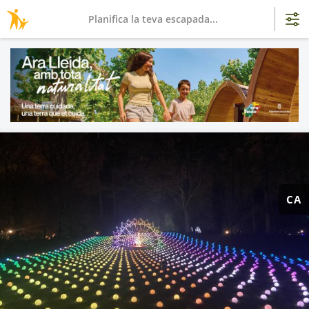
Planifica la teva escapada...
CA