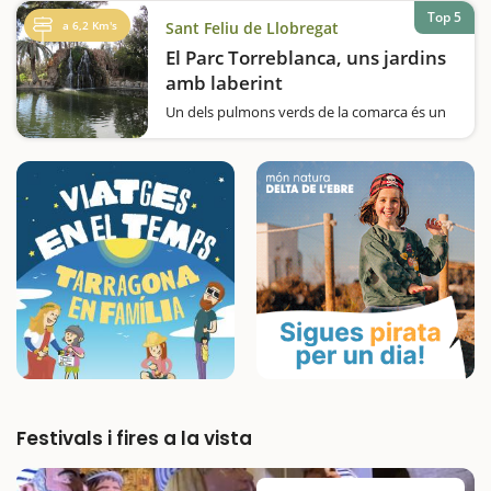
una zona de pícnic. Això, sí, recordeu…
Top 5
a 6,2 Km's
Sant Feliu de Llobregat
El Parc Torreblanca, uns jardins
amb laberint
Un dels pulmons verds de la comarca és un
jardí de tipus romàntic amb molt encant i un
laberint per jugar a trobar la sortida.Enmig
de vies de comunicació i poblacions
metropolitanes, emergeix un oasi de verdor
que els habitants de Sant Joan Despí,…
Festivals i fires a la vista