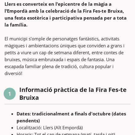
Llers es converteix en l’epicentre de la màgia a
l’Empordà amb la celebració de la Fira Fes-te Bruixa,
una festa esotèrica i participativa pensada per a tota
la família.
El municipi s’omple de personatges fantàstics, activitats
màgiques i ambientacions úniques que conviden a grans i
petits a viure un cap de setmana diferent, entre contes de
bruixes, música embruixada i espais de fantasia. Una
escapada familiar plena de tradició, cultura popular i
diversió!
Informació pràctica de la Fira Fes-te
1
Bruixa
Dates: tradicionalment a finals d'octubre (dates
pendents)
Localització: Llers (Alt Empordà)
Horaris: Tot el cap de setmana (matí, tarda i nit)