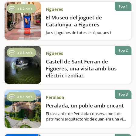
Top 1
a 5,2 Km's
Figueres
El Museu del joguet de
Catalunya, a Figueres
Jocs i joguines de totes les èpoques i
temàtiques en una mostra completa,
divertida i sorprenent. Potser els vostres fills
arrufen el nas quan els dieu de visitar un
Top 2
a 3,8 Km's
Figueres
museu, però segur que en aquest cas us hi
acompanyen encantats.…
Castell de Sant Ferran de
Figueres, una visita amb bus
elèctric i zodiac
Una fortalesa gegantina, recorreguts amb
autobús elèctric, passadissos subterranis i
una navegació per les cisternes.La visita al
Top 3
a 8,4 Km's
Peralada
Castell de Sant Ferran de Figueres combina
Peralada, un poble amb encant
història, patrimoni i aventura en una
experiència…
El casc antic de Peralada conserva molt de
patrimoni arquitectònic de quan era una vila
important a l'edat mitjana. Poderosa i capital
de comtat a l'edat mitjana, Peralada
conserva en el seu casc antic nombrosos