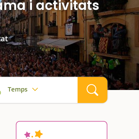
ma i activitats
tat
Temps