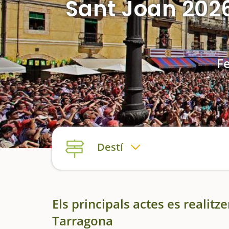
Sant Joan 2026
Fe
Destí
Els principals actes es realitz
Tarragona