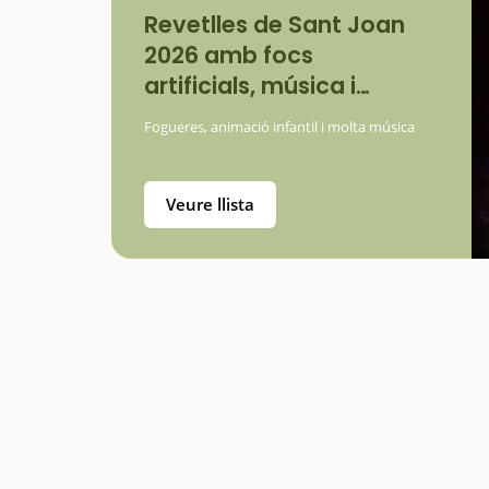
Revetlles de Sant Joan
2026 amb focs
artificials, música i
rituals
Fogueres, animació infantil i molta música
Veure llista