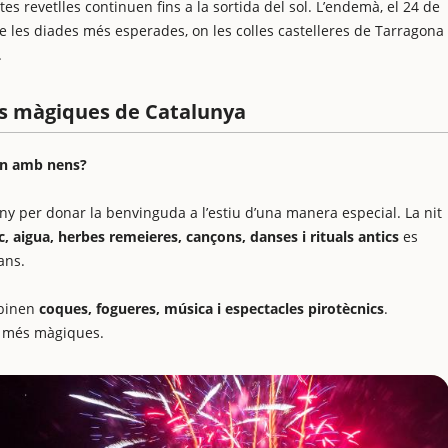
tes revetlles continuen fins a la sortida del sol. L’endemà, el 24 de
e les diades més esperades, on les colles castelleres de Tarragona
.
és màgiques de Catalunya
oan amb nens?
ny per donar la benvinguda a l’estiu d’una manera especial. La nit
c, aigua, herbes remeieres, cançons, danses i rituals antics
es
ans.
binen
coques, fogueres, música i espectacles pirotècnics
.
an més màgiques.