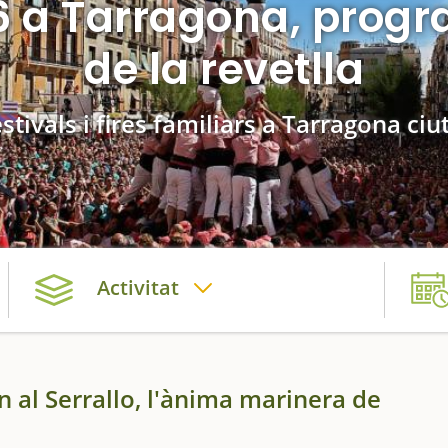
 a Tarragona, progra
de la revetlla
stivals i fires familiars a Tarragona ciu
Activitat
en al Serrallo, l'ànima marinera de