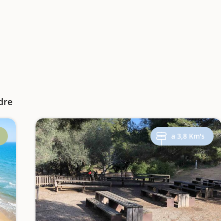
dre
a 3,8 Km's