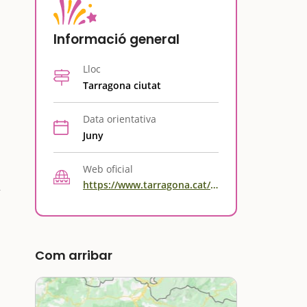
Informació general
Lloc
Tarragona ciutat
Data orientativa
Juny
Web oficial
https://www.tarragona.cat/cultura/festes-i-cultura-popular/sant-joan
Com arribar