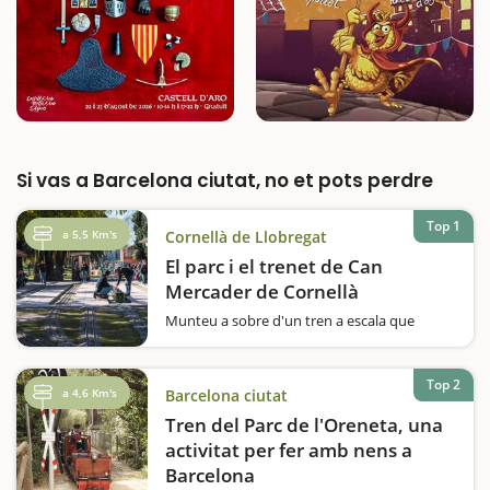
Si vas a Barcelona ciutat, no et pots perdre
Top 1
a 5,5 Km's
Cornellà de Llobregat
El parc i el trenet de Can
Mercader de Cornellà
Munteu a sobre d'un tren a escala que
recorre el Parc de Can Mercader i passeu una
estona ben divertida en família.Us agraden
els trens? Voleu fer una volta en un
Top 2
a 4,6 Km's
Barcelona ciutat
ferrocarril a escala? El Parc de Can Mercader,
que es va inaugurar el 1987, acull des…
Tren del Parc de l'Oreneta, una
activitat per fer amb nens a
Barcelona