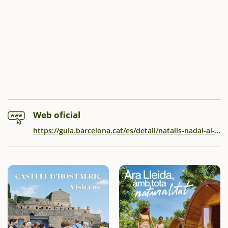
Web oficial
https://guia.barcelona.cat/es/detall/natalis-nadal-al-poble-espanyol_99400470348.html