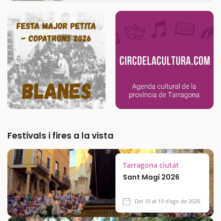
laberint per jugar a trobar la sortida.Enmig
de vies de comunicació i poblacions
metropolitanes, emergeix un oasi de verdor
que els habitants de Sant Joan Despí,…
Festivals i fires a la vista
Tarragona ciutat
Sant Magí 2026
Del 10 al 19 d'ago de 2026