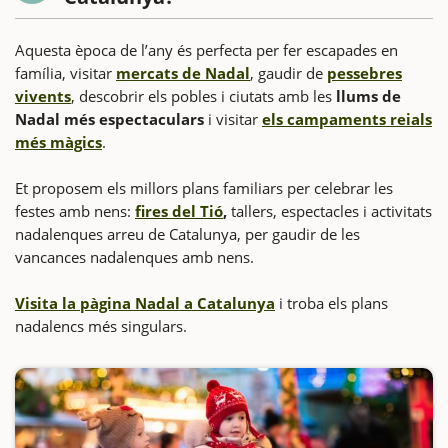
Aquesta època de l’any és perfecta per fer escapades en
família, visitar
mercats de Nadal
, gaudir de
pessebres
vivents
, descobrir els pobles i ciutats amb les
llums de
Nadal més espectaculars
i visitar
els campaments reials
més màgics
.
Et proposem els millors plans familiars per celebrar les
festes amb nens:
fires del Tió
,
tallers, espectacles i activitats
nadalenques arreu de Catalunya, per gaudir de les
vancances nadalenques amb nens.
Visita la pàgina Nadal a Catalunya
i troba els plans
nadalencs més singulars.