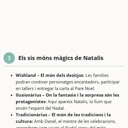
Els sis móns màgics de Natalis
3
Wishland – El món dels desitjos
: Les famílies
podran conèixer personatges encantadors, participar
en tallers i entregar la carta al Pare Noel.
Ilusionàrius – On la fantasia i la sorpresa són les
protagonistes
: Aquí apareix Natalis, la llum que
encén l’esperit del Nadal.
Tradicionàrius – El món de les tradicions i la
cultura:
Amb Danel, el mestre de les celebracions,
aprendrem com viuen el Nadal arreu del món.