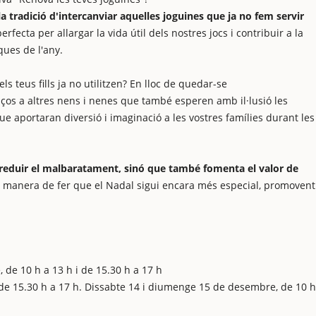
 tradició d'intercanviar aquelles joguines que ja no fem servir
rfecta per allargar la vida útil dels nostres jocs i contribuir a la
ues de l'any.
s teus fills ja no utilitzen? En lloc de quedar-se
os a altres nens i nenes que també esperen amb il·lusió les
e aportaran diversió i imaginació a les vostres famílies durant les
 reduir el malbaratament, sinó que també fomenta el valor de
 manera de fer que el Nadal sigui encara més especial, promovent
 de 10 h a 13 h i de 15.30 h a 17 h
i de 15.30 h a 17 h. Dissabte 14 i diumenge 15 de desembre, de 10 h