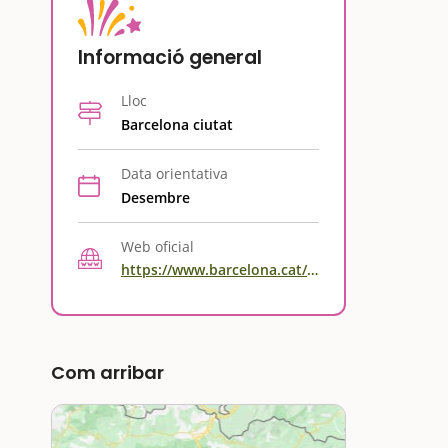
Informació general
Lloc
Barcelona ciutat
Data orientativa
Desembre
Web oficial
https://www.barcelona.cat/nadal/ca/activitats/detall/renova-les-teves-joguines_99400723280.html
Com arribar