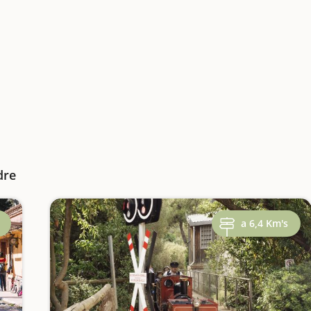
dre
a 6,4 Km's