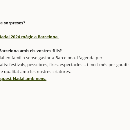
de sorpreses?
 Nadal 2024 màgic a Barcelona.
arcelona amb els vostres fills?
al en família sense gastar a Barcelona. L'agenda per
is: festivals, pessebres, fires, espectacles... i molt més per gaudir
de qualitat amb les nostres criatures.
 aquest Nadal amb nens.