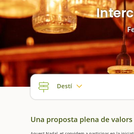
Inter
Fe
Destí
Una proposta plena de valors
Aquest Nadal, et convidem a participar en la iniciat