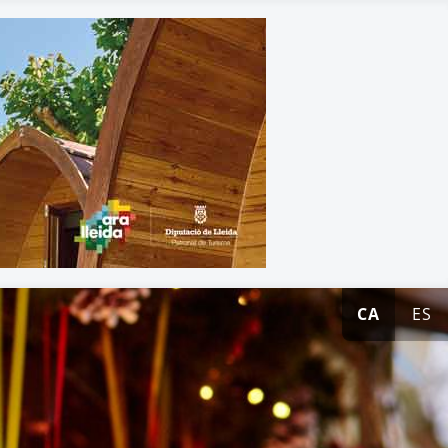
CA
ES