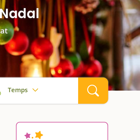
 Nadal
tat
Temps