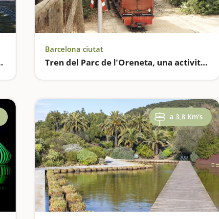
Barcelona ciutat
n Mercader de Cornellà
Tren del Parc de l'Oreneta, una activitat per fer amb nens a Barcelona
a 3,8 Km's