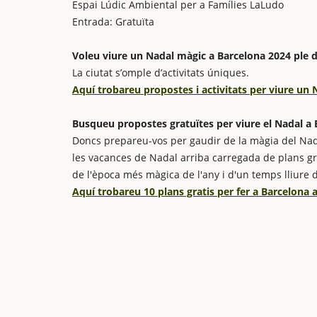
Espai Lúdic Ambiental per a Famílies LaLudo
Entrada: Gratuïta
Voleu viure un Nadal màgic a Barcelona 2024 ple 
La ciutat s’omple d’activitats úniques.
Aquí trobareu propostes i activitats per viure un
Busqueu propostes gratuïtes per viure el Nadal a B
Doncs prepareu-vos per gaudir de la màgia del Nad
les vacances de Nadal arriba carregada de plans grat
de l'època més màgica de l'any i d'un temps lliure 
Aquí trobareu 10 plans gratis per fer a Barcelona