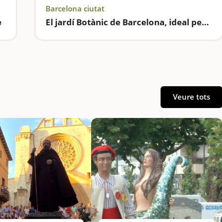
Barcelona ciutat
e
El jardí Botànic de Barcelona, ideal per anar amb nens a Barcelona
Veure tots