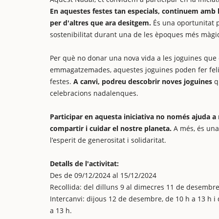
En aquestes festes tan especials, continuem amb la
per d'altres que ara desitgem.
És una oportunitat pe
sostenibilitat durant una de les èpoques més màgiq
Per què no donar una nova vida a les joguines que el
emmagatzemades, aquestes joguines poden fer feliç
festes.
A canvi, podreu descobrir noves joguines
qu
celebracions nadalenques.
Participar en aquesta iniciativa no només ajuda a
compartir i cuidar el nostre planeta.
A més, és una
l’esperit de generositat i solidaritat.
Detalls de l'activitat:
Des de 09/12/2024 al 15/12/2024
Recollida: del dilluns 9 al dimecres 11 de desembre,
Intercanvi: dijous 12 de desembre, de 10 h a 13 h 
a 13 h.