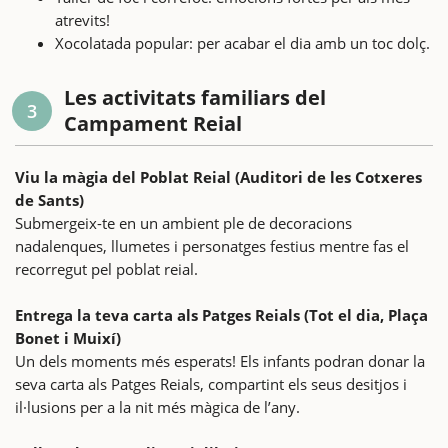
atrevits!
Xocolatada popular: per acabar el dia amb un toc dolç.
Les activitats familiars del
3
Campament Reial
Viu la màgia del Poblat Reial (Auditori de les Cotxeres
de Sants)
Submergeix-te en un ambient ple de decoracions
nadalenques, llumetes i personatges festius mentre fas el
recorregut pel poblat reial.
Entrega la teva carta als Patges Reials (Tot el dia, Plaça
Bonet i Muixí)
Un dels moments més esperats! Els infants podran donar la
seva carta als Patges Reials, compartint els seus desitjos i
il·lusions per a la nit més màgica de l’any.