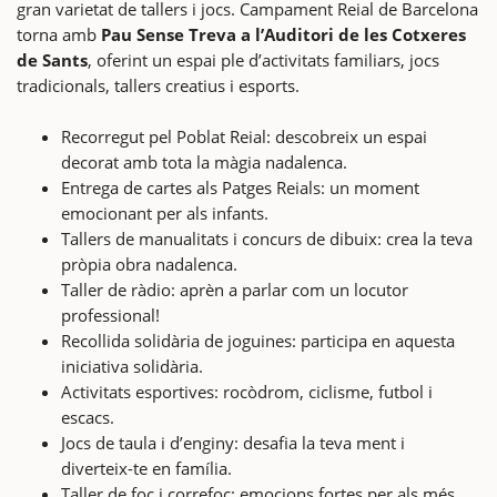
gran varietat de tallers i jocs. Campament Reial de Barcelona
torna amb
Pau Sense Treva a l’Auditori de les Cotxeres
de Sants
, oferint un espai ple d’activitats familiars, jocs
tradicionals, tallers creatius i esports.
Recorregut pel Poblat Reial: descobreix un espai
decorat amb tota la màgia nadalenca.
Entrega de cartes als Patges Reials: un moment
emocionant per als infants.
Tallers de manualitats i concurs de dibuix: crea la teva
pròpia obra nadalenca.
Taller de ràdio: aprèn a parlar com un locutor
professional!
Recollida solidària de joguines: participa en aquesta
iniciativa solidària.
Activitats esportives: rocòdrom, ciclisme, futbol i
escacs.
Jocs de taula i d’enginy: desafia la teva ment i
diverteix-te en família.
Taller de foc i correfoc: emocions fortes per als més