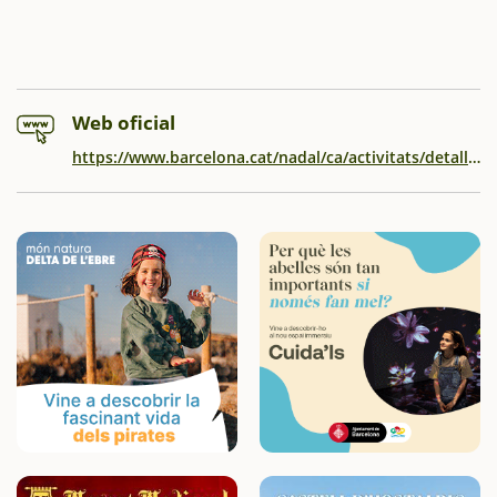
Web oficial
https://www.barcelona.cat/nadal/ca/activitats/detall/campament-reial-i-activitats_99400025481.html