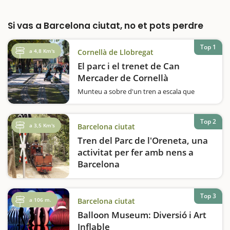
Si vas a Barcelona ciutat, no et pots perdre
Top 1
a 4,8 Km's
Cornellà de Llobregat
El parc i el trenet de Can
Mercader de Cornellà
Munteu a sobre d'un tren a escala que
recorre el Parc de Can Mercader i passeu una
estona ben divertida en família.Us agraden
els trens? Voleu fer una volta en un
Top 2
a 3,5 Km's
Barcelona ciutat
ferrocarril a escala? El Parc de Can Mercader,
que es va inaugurar el 1987, acull des…
Tren del Parc de l'Oreneta, una
activitat per fer amb nens a
Barcelona
El Tren del Parc de l'Oreneta és una
experiència única que trasllada les famílies al
món dels ferrocarrils en miniatura. Situat al
Top 3
a 106 m.
Barcelona ciutat
parc del Castell de l'Oreneta, al districte de
Balloon Museum: Diversió i Art
Sarrià-Sant Gervasi de…
Inflable