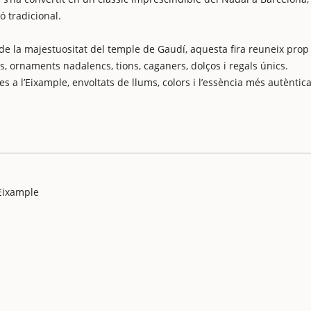
ó tradicional.
 de la majestuositat del temple de Gaudí, aquesta fira reuneix prop
 ornaments nadalencs, tions, caganers, dolços i regals únics.
s a l’Eixample, envoltats de llums, colors i l’essència més autèntic
’Eixample