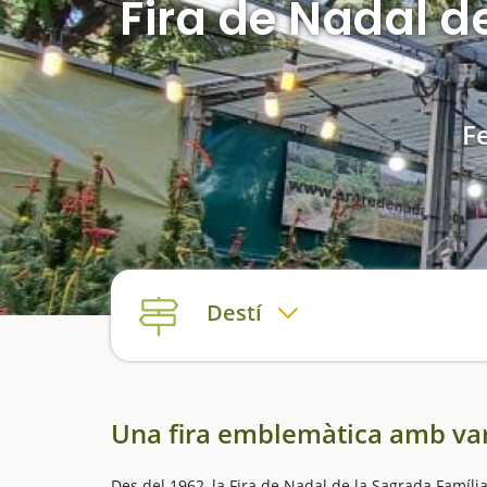
Fira de Nadal d
Fe
Destí
Una fira emblemàtica amb var
Des del 1962, la Fira de Nadal de la Sagrada Família