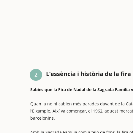
L’essència i història de la fira
2
Sabies que la Fira de Nadal de la Sagrada Família 
Quan ja no hi cabien més parades davant de la Cated
l’Eixample. Així va començar, el 1962, aquest merca
barcelonins.
Amb la Sagrada Família com a teló de fons, la fira