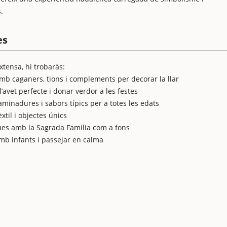
.
es
xtensa, hi trobaràs:
amb caganers, tions i complements per decorar la llar
l’avet perfecte i donar verdor a les festes
aminadures i sabors típics per a totes les edats
xtil i objectes únics
ques amb la Sagrada Família com a fons
mb infants i passejar en calma