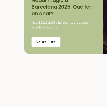
Nadal màgic a
Barcelona 2025, Què fer i
on anar?
Nadal 2025-2026 a Barcelona: propostes
singulars a la ciutat
Veure llista