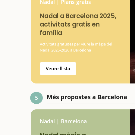
Nadal | Plans gratis
Nadal a Barcelona 2025,
activitats gratis en
família
Activitats gratuïtes per viure la màgia del
Nadal 2025-2026 a Barcelona
Veure llista
Més propostes a Barcelona
5
Nadal | Barcelona