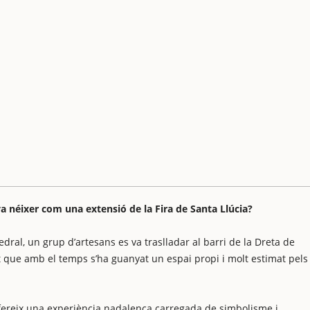
va néixer com una extensió de la Fira de Santa Llúcia?
ral, un grup d’artesans es va traslladar al barri de la Dreta de
t que amb el temps s’ha guanyat un espai propi i molt estimat pels
 ofereix una experiència nadalenca carregada de simbolisme i