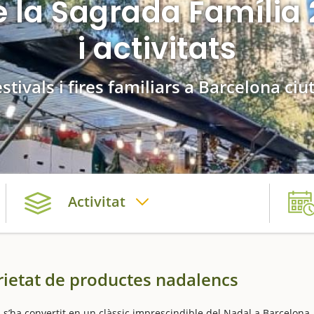
e la Sagrada Famíli
i activitats
stivals i fires familiars a Barcelona ciu
Activitat
ietat de productes nadalencs
 s’ha convertit en un clàssic imprescindible del Nadal a Barcelona,