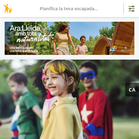
Planifica la teva escapada...
CA