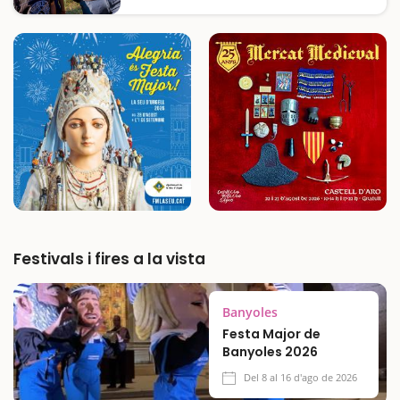
espècies animals, de les més properes a les
més exòtiques, en un centre que fomenta
l'educació i el respecte ambiental Voleu
convertir-vos en grangers per un dia?…
Festivals i fires a la vista
Banyoles
Festa Major de
Banyoles 2026
Del 8 al 16 d'ago de 2026