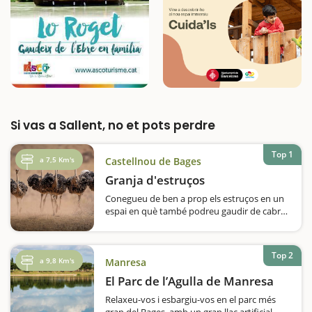
Si vas a Sallent, no et pots perdre
Top 1
a 7,5 Km's
Castellnou de Bages
Granja d'estruços
Conegueu de ben a prop els estruços en un
espai en què també podreu gaudir de cabres
africanes, emús i un nyandú albí. A
Castellnou de Bages trobareu una granja
ben curiosa, tenint en compte els animals
Top 2
que…
a 9,8 Km's
Manresa
El Parc de l’Agulla de Manresa
Relaxeu-vos i esbargiu-vos en el parc més
gran del Bages, amb un gran llac artificial,