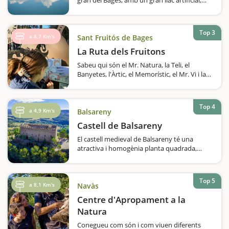
zones amb jocs infantils i recorreguts per fer
en bicicleta i a peu.Sabíeu que a Manresa hi
ha un gran llac artificial de 64.000 metres
Top 3
quadrats i que, al seu voltant,…
a 8,7 Km's
Sant Fruitós de Bages
La Ruta dels Fruitons
Sabeu qui són el Mr. Natura, la Teli, el
Banyetes, l'Àrtic, el Memorístic, el Mr. Vi i la
Fluffy? Són els Fruitons, uns éssers fantàstics
que es troben amagats en set punts de Sant
Fruitós de Bages,…
Top 4
a 4,9 Km's
Balsareny
Castell de Balsareny
El castell medieval de Balsareny té una
atractiva i homogènia planta quadrada,
sobre un turó, i a l'interior conserva sales i
mobiliari per ser visitats Si volteu per la zona
de Balsareny segur que veureu, sobre un
Top 5
turó,…
a 8,1 Km's
Navàs
Centre d'Apropament a la
Natura
Conegueu com són i com viuen diferents