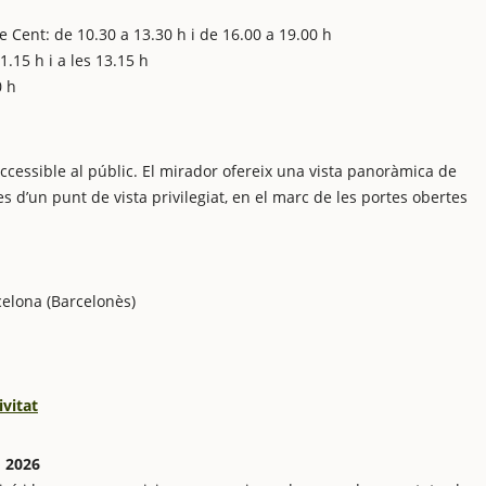
de Cent: de 10.30 a 13.30 h i de 16.00 a 19.00 h
1.15 h i a les 13.15 h
0 h
cessible al públic. El mirador ofereix una vista panoràmica de
s d’un punt de vista privilegiat, en el marc de les portes obertes
elona (Barcelonès)
ivitat
ó 2026