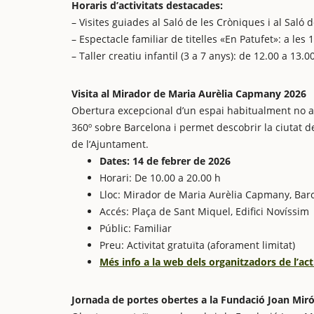
Horaris d’activitats destacades:
– Visites guiades al Saló de les Cròniques i al Saló 
– Espectacle familiar de titelles «En Patufet»: a les 1
– Taller creatiu infantil (3 a 7 anys): de 12.00 a 13.0
Visita al Mirador de Maria Aurèlia Capmany 2026
Obertura excepcional d’un espai habitualment no ac
360º sobre Barcelona i permet descobrir la ciutat de
de l’Ajuntament.
Dates: 14 de febrer de 2026
Horari: De 10.00 a 20.00 h
Lloc: Mirador de Maria Aurèlia Capmany, Barc
Accés: Plaça de Sant Miquel, Edifici Novíssim
Públic: Familiar
Preu: Activitat gratuïta (aforament limitat)
Més info a la web dels organitzadors de l’act
Jornada de portes obertes a la Fundació Joan Mir