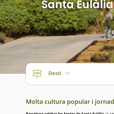
Santa Eulàli
Fe
Destí
Molta cultura popular i jorna
Barcelona celebra les Festes de Santa Eulàlia
, la s