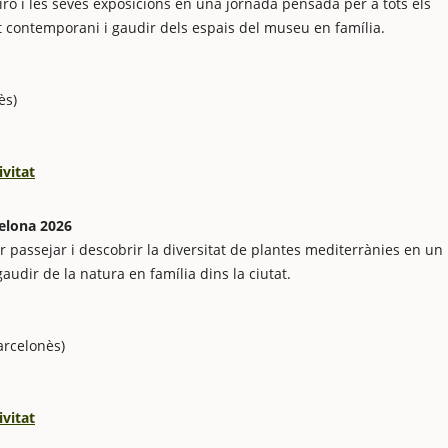
ró i les seves exposicions en una jornada pensada per a tots els
t contemporani i gaudir dels espais del museu en família.
ès)
ivitat
celona 2026
r passejar i descobrir la diversitat de plantes mediterrànies en un
audir de la natura en família dins la ciutat.
arcelonès)
ivitat