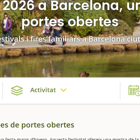
a 2026 a Barcelona, u
portes obertes
stivals i fires familiars a Barcelona ciu
Activitat
des de portes obertes
eva festa major d’hivern. Aquesta festivitat ofereix una mostra de la