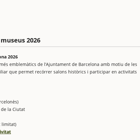
ls museus 2026
lona 2026
s més emblemàtics de l’Ajuntament de Barcelona amb motiu de les
liar que permet recórrer salons històrics i participar en activitats
rcelonès)
 de la Ciutat
 limitat)
ivitat