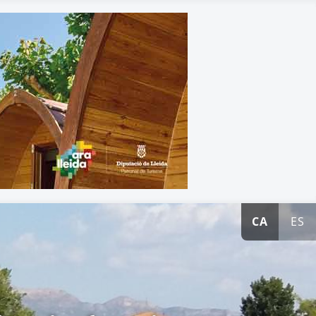
CA
ES