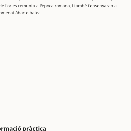
 de l'or es remunta a l'època romana, i també t’ensenyaran a
nomenat àbac o batea.
formació pràctica