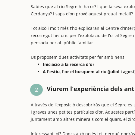
Sabies que al riu Segre hi ha or? I que la seva exp
Cerdanya? I saps d'on prové aquest preuat metall?
Tot això i molt més t’ho explicaran al Centre d'Inte
recorregut històric per l'explotació de l'or al Segre 
pensada per al públic familiar.
Us proposem dues activitats per fer amb nens
Iniciació a la recerca d'or
A l'estiu, l'or el busquem al riu (juliol i agost
Viurem l'experiència dels ant
2
A través de l’exposició descobriràs que el Segre és u
i graves unes petites partícules d’or. Aquestes part
juntament amb altres minerals com el quars, el zirc
Interessant, oi? Doncs això no és tot, perquè podràs v