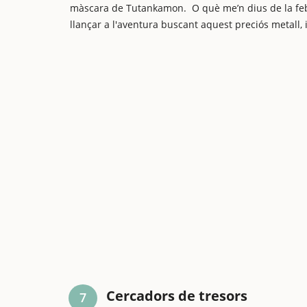
màscara de Tutankamon. O què me’n dius de la febr
llançar a l'aventura buscant aquest preciós metall, 
Cercadors de tresors
7