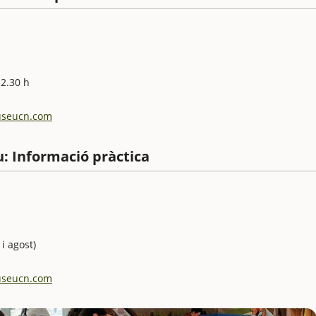
12.30 h
seucn.com
iu: Informació pràctica
 i agost)
seucn.com