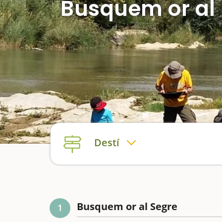
Busquem or al 
Destí
Busquem or al Segre
1