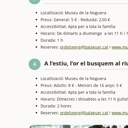
Localització: Museu de la Noguera
Preus: General: 5 € - Reduïda: 2,50 €
Accessibilitat: Apta per a tota la família
Horaris: De dimarts a diumenge a les 11 h i 
Durada: 1 h
Reserves:
ordelsegre@balaguer.cat
i
www.mu
A l’estiu, l’or el busquem al r
4
Localització: Museu de la Noguera
Preus: Adults: 8 € - Menors de 16 anys: 5 €
Accessibilitat: Apta per a tota la família
Horaris: Dimecres i dissabtes a les 11 h (juliol
Durada: 2 hores
Reserves:
ordelsegre@balaguer.cat
i
www.mu