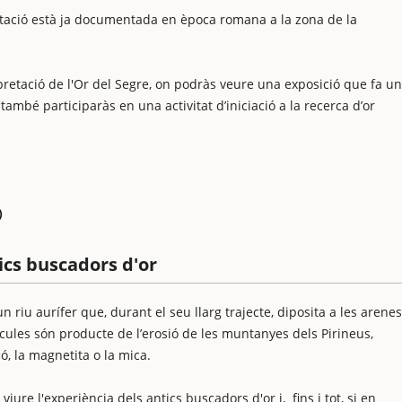
lotació està ja documentada en època romana a la zona de la
rpretació de l'Or del Segre, on podràs veure una exposició que fa un
i també participaràs en una activitat d’iniciació a la recerca d’or
)
ics buscadors d'or
n riu aurífer que, durant el seu llarg trajecte, diposita a les arenes
ícules són producte de l’erosió de les muntanyes dels Pirineus,
ó, la magnetita o la mica.
iure l'experiència dels antics buscadors d'or i, fins i tot, si en