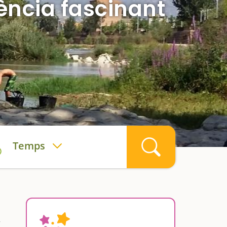
ència fascinant
Temps