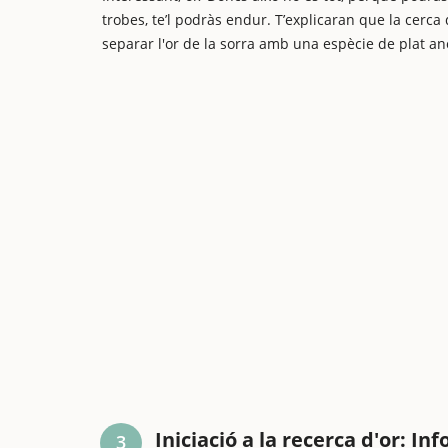
trobes, te’l podràs endur. T’explicaran que la cerca
separar l'or de la sorra amb una espècie de plat a
Iniciació a la recerca d'or: In
3