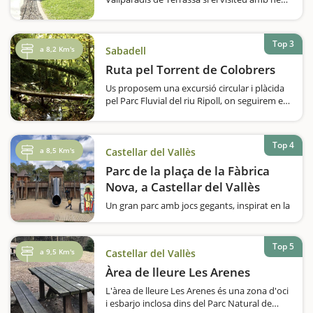
és, sens dubte, el seu trenet, gestionat pel
Club Ferroviari de Terrassa. Tot i que el
recorregut tan sols és d'uns 400 metres,
Top 3
pujar dalt…
a 8,2 Km's
Sabadell
Ruta pel Torrent de Colobrers
Us proposem una excursió circular i plàcida
pel Parc Fluvial del riu Ripoll, on seguirem el
curs d'un torrent, travessarem ponts i ens
adonarem que a prop de les ciutats també hi
podem descobrir paisatges verds, frescos i
Top 4
humits, una cova i passarem…
a 8,5 Km's
Castellar del Vallès
Parc de la plaça de la Fàbrica
Nova, a Castellar del Vallès
Un gran parc amb jocs gegants, inspirat en la
llegenda d'un drac i que representa l'època
medieval. D'entrada, són atractius més que
suficients per cridar l'atenció i perquè els
Top 5
a 9,5 Km's
Castellar del Vallès
nens es diverteixin i…
Àrea de lleure Les Arenes
L'àrea de lleure Les Arenes és una zona d'oci
i esbarjo inclosa dins del Parc Natural de