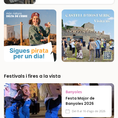
Sant Llorenç del Munt i l'Obac, ubicada en
un espai entre el riu Ripoll i la carretera B-
124. Disposa de taules sota cobert i…
Festivals i fires a la vista
Banyoles
Festa Major de
Banyoles 2026
Del 8 al 16 d'ago de 2026