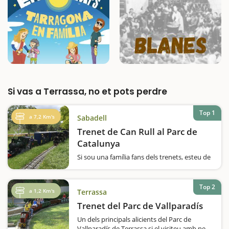
Si vas a Terrassa, no et pots perdre
Top 1
a 7,2 Km's
Sabadell
Trenet de Can Rull al Parc de
Catalunya
Si sou una família fans dels trenets, esteu de
sort, perquè el trenet de Can Rull us
fascinarà! Un circuit llarg, amb més de 3
quilòmetres de vies i que el converteix en un
Top 2
a 1,2 Km's
Terrassa
dels més grans d'Europa. L'estació…
Trenet del Parc de Vallparadís
Un dels principals alicients del Parc de
Vallparadís de Terrassa si el visiteu amb nens