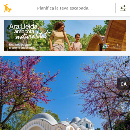
Planifica la teva escapada...
CA