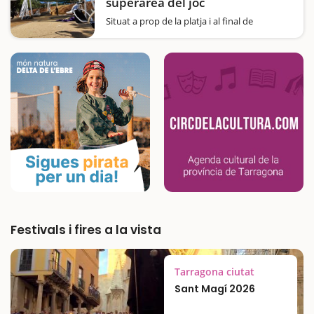
superàrea del joc
Situat a prop de la platja i al final de
l’avinguda principal, el Parc del Poblenou
acaba d’estrenar una nova àrea de jocs
espectacular: la "Platgeta del Poblenou",
ubicada al passeig de Calvell. Aquest nou
espai està…
Festivals i fires a la vista
Tarragona ciutat
Sant Magí 2026