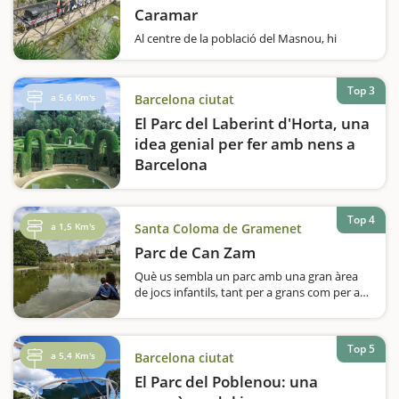
Caramar
Al centre de la població del Masnou, hi
trobem el Parc de Caramar, un parc temàtic
lúdic amb una gran varietat d’arbres i
plantes de diversos indrets, per donar a
Top 3
a 5,6 Km's
Barcelona ciutat
conèixer i entendre una mica més la natura.
Hi…
El Parc del Laberint d'Horta, una
idea genial per fer amb nens a
Barcelona
El Parc del Laberint d’Horta és una joia
amagada de Barcelona, ideal per a una
escapada en família. Situat al barri d’Horta-
Top 4
a 1,5 Km's
Santa Coloma de Gramenet
Guinardó, aquest jardí històric combina la
Parc de Can Zam
bellesa d’un jardí neoclàssic…
Què us sembla un parc amb una gran àrea
de jocs infantils, tant per a grans com per a
petits; porteries de futbol, cistelles de
bàsquet, pista de monopatins, tres àrees de
pícnic, un gran llac, lavabos públics,…
Top 5
a 5,4 Km's
Barcelona ciutat
El Parc del Poblenou: una