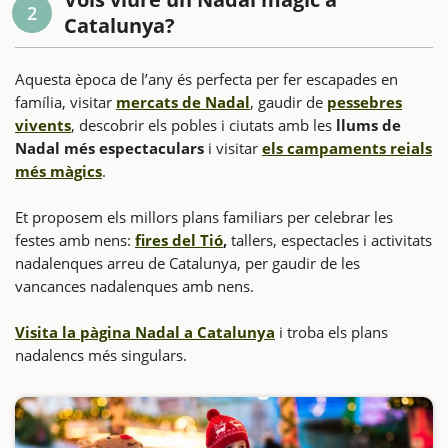
2
Catalunya?
Aquesta època de l’any és perfecta per fer escapades en
família, visitar
mercats de Nadal
, gaudir de
pessebres
vivents
, descobrir els pobles i ciutats amb les
llums de
Nadal més espectaculars
i visitar
els campaments reials
més màgics
.
Et proposem els millors plans familiars per celebrar les
festes amb nens:
fires del Tió
,
tallers, espectacles i activitats
nadalenques arreu de Catalunya, per gaudir de les
vancances nadalenques amb nens.
Visita la pàgina Nadal a Catalunya
i troba els plans
nadalencs més singulars.