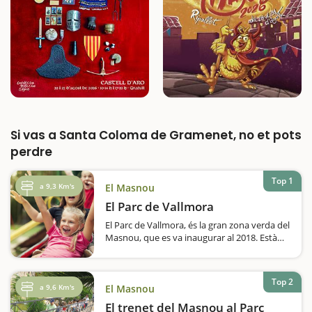
Si vas a Santa Coloma de Gramenet, no et pots
perdre
Top 1
a 9,3 Km's
El Masnou
El Parc de Vallmora
El Parc de Vallmora, és la gran zona verda del
Masnou, que es va inaugurar al 2018. Està
distribuït en 4 grans zones: el bosc del parc;
un espai per esdeveniments amb una
graderia; una zona esportiva amb una àrea
Top 2
de jocs infantils…
a 9,6 Km's
El Masnou
El trenet del Masnou al Parc