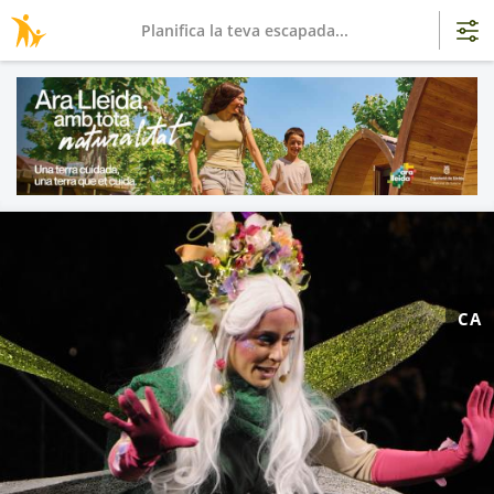
Planifica la teva escapada...
CA