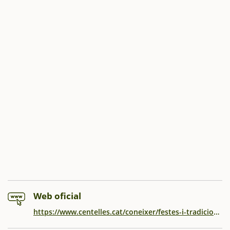
Web oficial
https://www.centelles.cat/coneixer/festes-i-tradicions/cau-de-bruixes