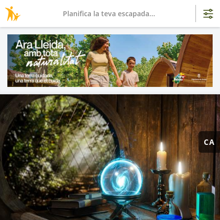
Planifica la teva escapada...
CA