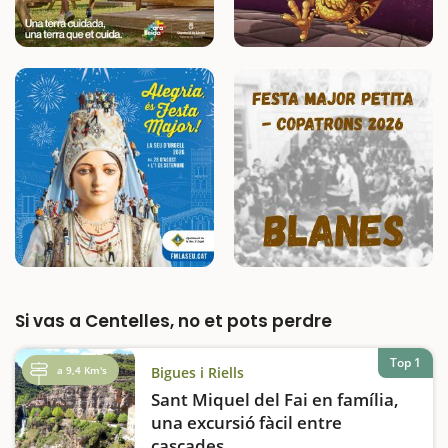
Si vas a Centelles, no et pots perdre
Top 1
a 9,4 Km's
Bigues i Riells
Sant Miquel del Fai en família,
una excursió fàcil entre
cascades