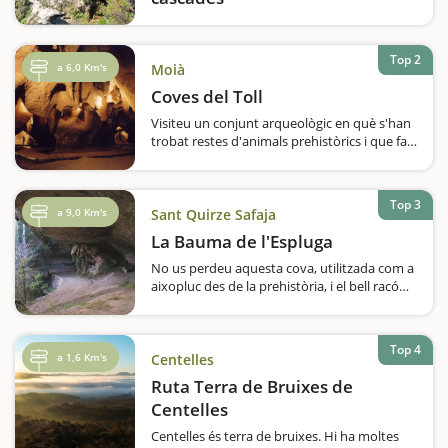
Sant Miquel del Fai està tancat fins al 15 de
març de 2026 per manteniment, tornarà a
obrir al març cada dia.Properament obriran
Top 2
a 6,0 Km's
Moià
les reserves
Coves del Toll
Visiteu un conjunt arqueològic en què s'han
trobat restes d'animals prehistòrics i que fa
6.000 anys ja era habitat de manera
estable.Si us diem que a les coves del Toll se
les coneix com el Palau de la Fauna
Top 3
Quaternària, ja us podeu fer una…
a 9,0 Km's
Sant Quirze Safaja
La Bauma de l'Espluga
No us perdeu aquesta cova, utilitzada com a
aixopluc des de la prehistòria, i el bell racó
que forma amb el torrent que es precipita
sobre seu. Un agradable passeig de només
deu minuts per un camí planer i ben indicat,
Top 4
sortint…
a 1,6 Km's
Centelles
Ruta Terra de Bruixes de
Centelles
Centelles és terra de bruixes. Hi ha moltes