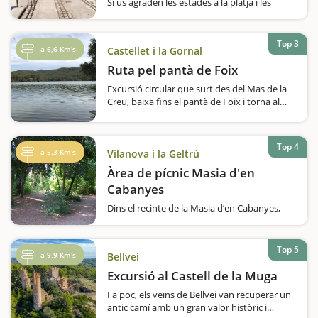
Si us agraden les estades a la platja i les
passejades als parcs, a Ribes Roges ho
trobareu tot i hi podreu passar un dia rodó a
Vilanova i la Geltrú. La platja de Ribes Roges
Top 3
a 6,6 Km's
Castellet i la Gornal
de Vilanova i la Geltrú és una de les més…
Ruta pel pantà de Foix
Excursió circular que surt des del Mas de la
Creu, baixa fins el pantà de Foix i torna al
punt d'inici. Val a dir que l'inici serà descens,
després pla i la tornada fa una mica de
pujada.Durant tot el recorregut hem de
Top 4
seguir els pals indicadors…
a 5,3 Km's
Vilanova i la Geltrú
Àrea de pícnic Masia d'en
Cabanyes
Dins el recinte de la Masia d’en Cabanyes,
una casa-museu d’estil neoclàssic propietat
de l’Ajuntament de Vilanova, hi trobareu els
jardins, d’accés lliure. Una bonica zona
Top 5
a 9,9 Km's
Bellvei
d’oliveres amb taules, barbacoes,…
Excursió al Castell de la Muga
Fa poc, els veïns de Bellvei van recuperar un
antic camí amb un gran valor històric i