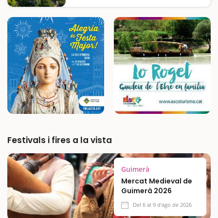
sentimental, el que agafaven els pagesos per
anar als camps del voltant del castell de la
Muga. Gràcies a aquesta iniciativa, teniu la
possibilitat…
Festivals i fires a la vista
Guimerà
Mercat Medieval de
Guimerà 2026
Del 6 al 9 d'ago de 2026