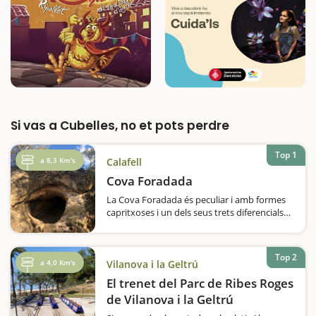
Si vas a Cubelles, no et pots perdre
Top 1
a 8,3 Km's
Calafell
Cova Foradada
La Cova Foradada és peculiar i amb formes
capritxoses i un dels seus trets diferencials
és que té dues vies d'entrada, o de sortida,
depenent per on hi accedim.En aquesta
cavitat hi van habitar neandertals i els homo
Top 2
sapiens sapiens, i segons els…
a 4,0 Km's
Vilanova i la Geltrú
El trenet del Parc de Ribes Roges
de Vilanova i la Geltrú