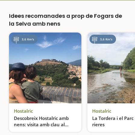
Idees recomanades a prop de Fogars de
la Selva amb nens
3,6 Km's
3,6 Km's
Hostalric
Hostalric
Descobreix Hostalric amb
La Tordera i el Parc
nens: visita amb clau al
rieres
recinte medieval
Protagonistes de la història de Catalunya