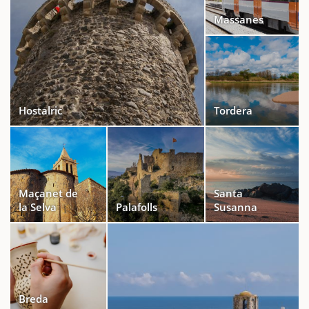
Massanes
Hostalric
Tordera
Maçanet de
Santa
la Selva
Palafolls
Susanna
Breda