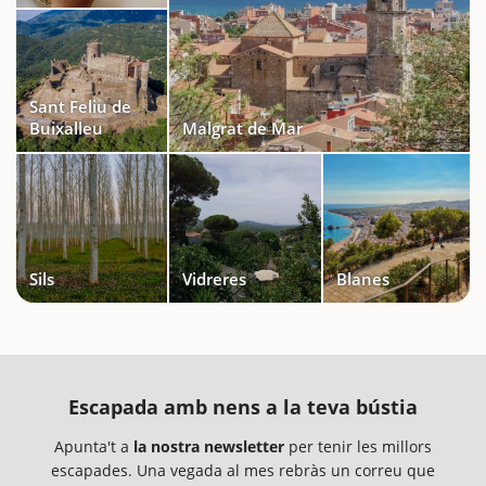
Sant Feliu de
Buixalleu
Malgrat de Mar
Sils
Vidreres
Blanes
Escapada amb nens a la teva bústia
Apunta't a
la nostra newsletter
per tenir les millors
escapades. Una vegada al mes rebràs un correu que