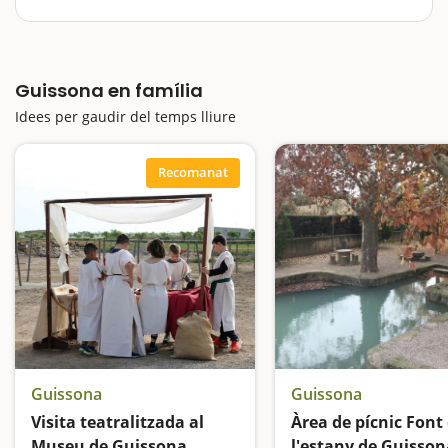
El municipi de Guissona, a la Segarra, s'aixeca sobre
les restes arqueològiques de l'antiga ciutat romana
de Iesso. De fet, el Museu ha de ser considerat com un
Guissona en família
museu de jaciment, ja que es troba en relació directa
amb el Parc…
Idees per gaudir del temps lliure
Recomanat
Guissona
Guissona
Visita teatralitzada al
Àrea de pícnic Font
Museu de Guissona
l'estany de Guisson