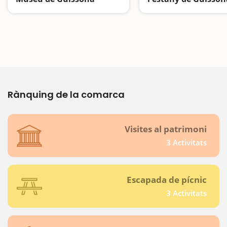
Descobrim en família tots els secrets i tresors que amaga la ciutat de Iesso
Rànquing de la comarca
Visites al patrimoni
3 Activitats
Escapada de pícnic
3 Activitats