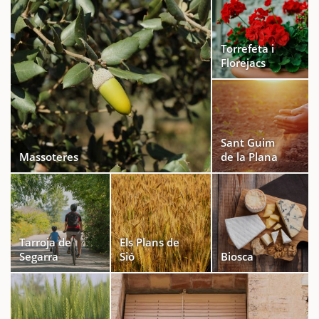
Torrefeta i
Florejacs
Sant Guim
Massoteres
de la Plana
Tarroja de
Els Plans de
Segarra
Sió
Biosca