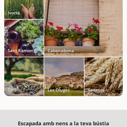
Ivorra
Sant Ramon
Cabanabona
Torà
Les Oluges
Sanaüja
Escapada amb nens a la teva bústia