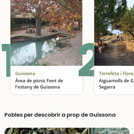
1
2
Guissona
Torrefeta i Flore
Àrea de pícnic Font de
Aiguamolls de G
l'estany de Guissona
Segarra
Dinem en un espai que data de l'època romana
L'oasi de la Segar
Pobles per descobrir a prop de Guissona