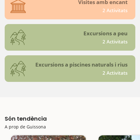
Visites amb encant
2 Activitats
Excursions a peu
2 Activitats
Excursions a piscines naturals i rius
2 Activitats
Són tendència
A prop de Guissona