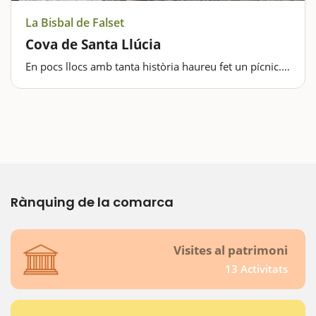
La Bisbal de Falset
Cova de Santa Llúcia
En pocs llocs amb tanta història haureu fet un pícnic.
La cova de Santa Llúcia és un preciós abric de
conglomerat de grans dimensions que es troba a un
quilòmetre de la Bisbal de Falset en direcció a la
Palma d'Ebre.És un marc incomparable…
Rànquing de la comarca
Visites al patrimoni
13 Activitats