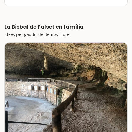
Bisbal de Falset és perquè ens agrada la natura, les
muntanyes que fan impressió i les coves. Doncs en
aquest municipi del nord del Priorat, assentat damunt
d'una gran roca, tindrem…
La Bisbal de Falset en família
Idees per gaudir del temps lliure