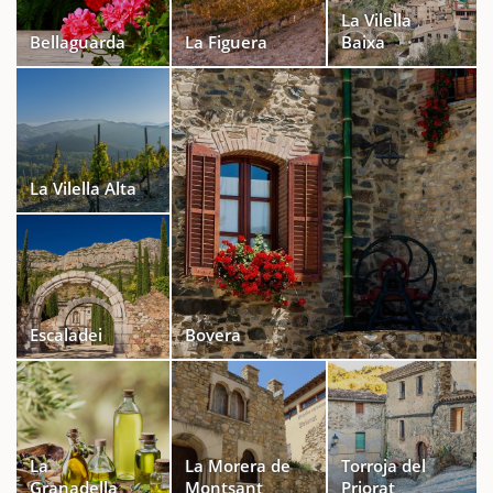
La Vilella
Bellaguarda
La Figuera
Baixa
La Vilella Alta
Escaladei
Bovera
La
La Morera de
Torroja del
Granadella
Montsant
Priorat