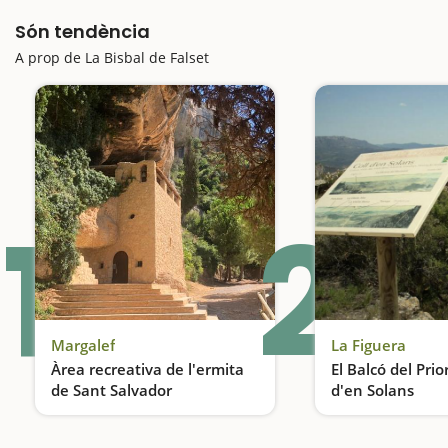
Són tendència
A prop de La Bisbal de Falset
1
2
Margalef
La Figuera
Àrea recreativa de l'ermita
El Balcó del Prio
de Sant Salvador
d'en Solans
Pícnic amb vistes al Montsant
Mitja comarca a l