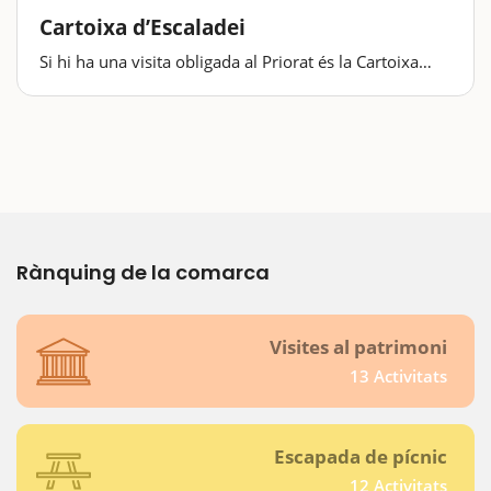
Cartoixa d’Escaladei
Si hi ha una visita obligada al Priorat és la Cartoixa
d’Escaladei. No podeu passar uns dies a la comarca
sense descobrir, si no el coneixeu, el seu bressol. La
manera més completa de fer-ho és amb les visites
guiades, que…
Rànquing de la comarca
Visites al patrimoni
13 Activitats
Escapada de pícnic
12 Activitats