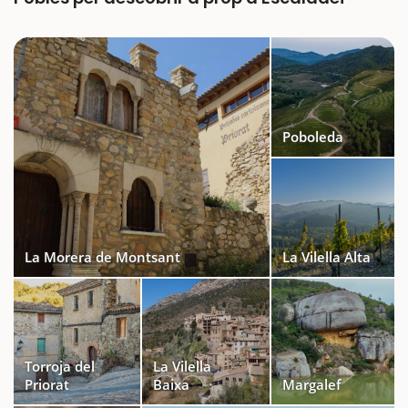
Poboleda
La Morera de Montsant
La Vilella Alta
Torroja del
La Vilella
Priorat
Baixa
Margalef