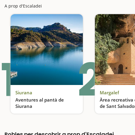
A prop d'Escaladei
1
2
Siurana
Margalef
Aventures al pantà de
Àrea recreativa 
Siurana
de Sant Salvado
Caiac, rutes i capbussades en gorgs transparents
Pícnic amb vistes
Pobles per descobrir a prop d'Escaladei