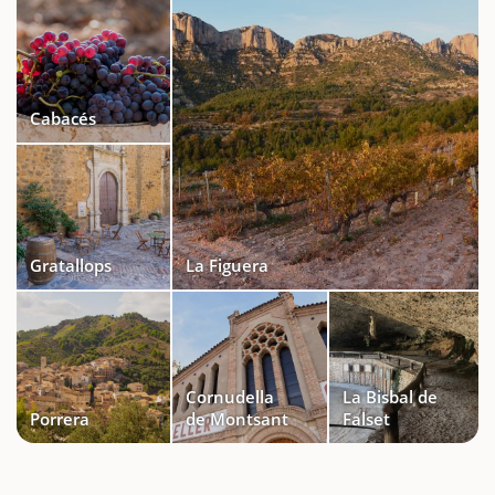
Cabacés
Gratallops
La Figuera
Cornudella
La Bisbal de
Porrera
de Montsant
Falset