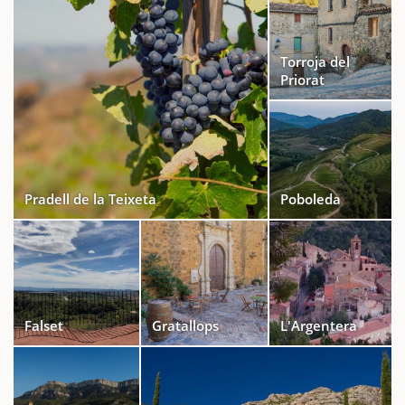
Torroja del
Priorat
Pradell de la Teixeta
Poboleda
Falset
Gratallops
L'Argentera