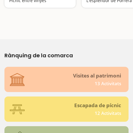
Pícnic entre vinyes
L'esplendor de Porrera
Rànquing de la comarca
Visites al patrimoni
13 Activitats
Escapada de pícnic
12 Activitats