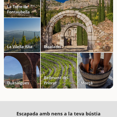
La Torre de
Fontaubella
La Vilella Alta
Escaladei
Bellmunt del
Duesaigües
Priorat
Marçà
Escapada amb nens a la teva bústia