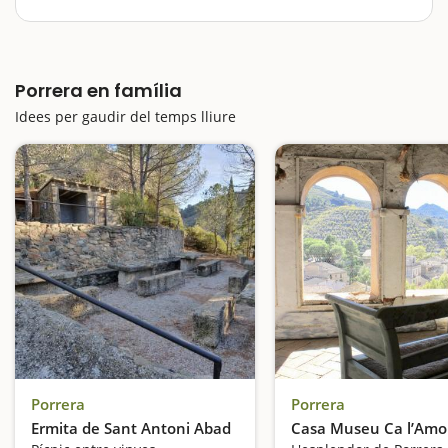
d'aventura, i per diferents raons. Si volem que aquesta
aventura sigui per descarregar adrenalina enmig dels
boscos del Priorat, podem fer parada al Parc Vies
Altes, on no només els petits,…
Porrera en família
Idees per gaudir del temps lliure
Porrera
Porrera
Ermita de Sant Antoni Abad
Casa Museu Ca l’Amo