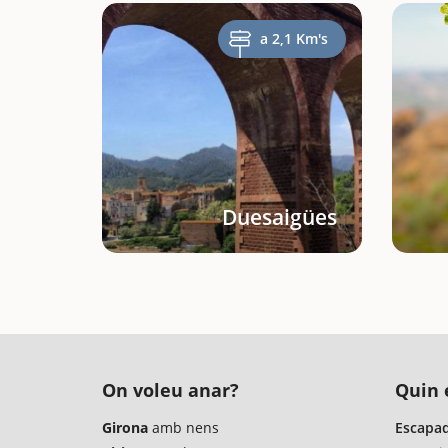
a 2,1 Km's
Duesaigües
On voleu anar?
Quin é
Girona
amb nens
Escapad