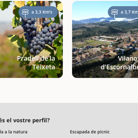
a 3,3 Km's
a 3,7 Km
Pradell de la
Vilano
Teixeta
d'Escornalb
s el vostre perfil?
a a la natura
Escapada de pícnic