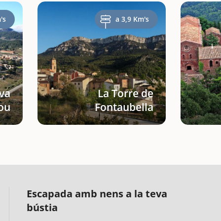
's
a 3,9 Km's
va
La Torre de
ou
Fontaubella
Escapada amb nens a la teva
bústia