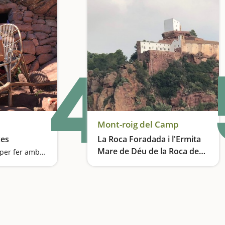
4
Mont-roig del Camp
xes
La Roca Foradada i l'Ermita
Mare de Déu de la Roca de
Una excursió ideal per fer amb nens i plena de sorpreses
Mont-roig del Camp
Els paisatges que van inspirar a Joan Miró