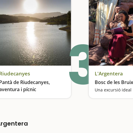
3
Riudecanyes
L'Argentera
Pantà de Riudecanyes,
Bosc de les Brui
aventura i pícnic
Un pantà amb vistes al mar i zona de pícnic
Argentera