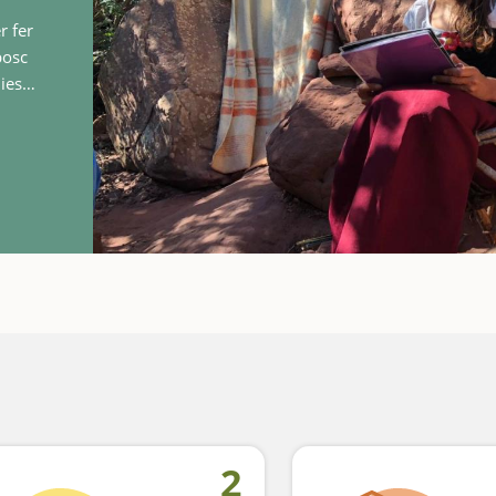
r fer
bosc
ies
fera
e
2