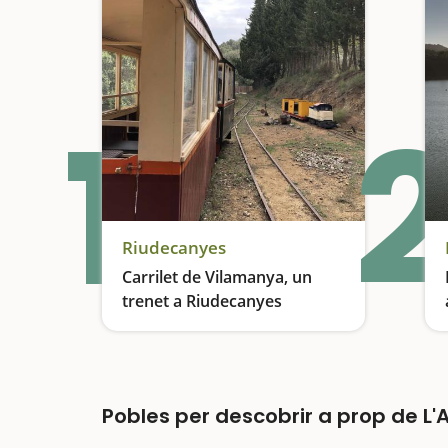
1
2
Riudecanyes
Carrilet de Vilamanya, un
trenet a Riudecanyes
Un trenet enmig de la natura
Pobles per descobrir a prop de L'