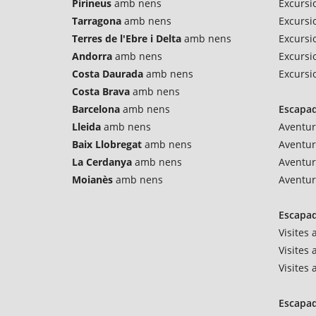
Pirineus
amb nens
Excursi
Tarragona
amb nens
Excursi
Terres de l'Ebre i Delta
amb nens
Excursio
Andorra
amb nens
Excursi
Costa Daurada
amb nens
Excursi
Costa Brava
amb nens
Barcelona
amb nens
Escapad
Lleida
amb nens
Aventur
Baix Llobregat
amb nens
Aventu
La Cerdanya
amb nens
Aventur
Moianès
amb nens
Aventur
Escapad
Visites
Visites 
Visites
Escapad