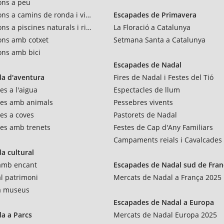
ons a peu
ons a camins de ronda i vies verdes
Escapades de Primavera
ns a piscines naturals i rius
La Floració a Catalunya
ons amb cotxet
Setmana Santa a Catalunya
ons amb bici
Escapades de Nadal
a d'aventura
Fires de Nadal i Festes del Tió
es a l'aigua
Espectacles de llum
res amb animals
Pessebres vivents
es a coves
Pastorets de Nadal
es amb trenets
Festes de Cap d'Any Familiars
Campaments reials i Cavalcades
a cultural
 amb encant
Escapades de Nadal sud de Fran
al patrimoni
Mercats de Nadal a França 2025
 a museus
Escapades de Nadal a Europa
a a Parcs
Mercats de Nadal Europa 2025