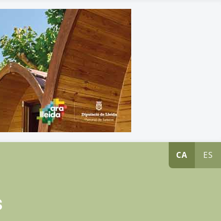
CA
ES
s