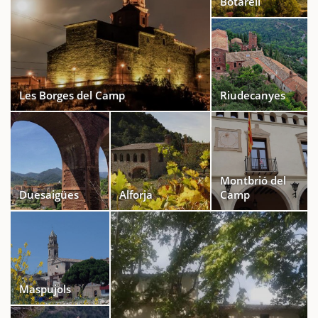
Botarell
Les Borges del Camp
Riudecanyes
Montbrió del
Duesaigües
Alforja
Camp
Maspujols