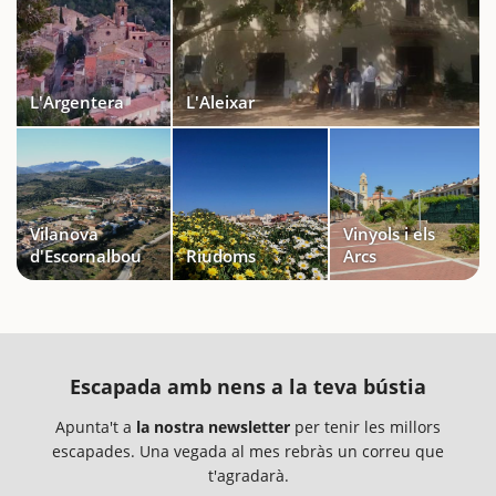
L'Argentera
L'Aleixar
Vilanova
Vinyols i els
d'Escornalbou
Riudoms
Arcs
Escapada amb nens a la teva bústia
Apunta't a
la nostra newsletter
per tenir les millors
escapades. Una vegada al mes rebràs un correu que
t'agradarà.