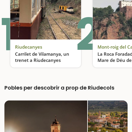
1
2
Riudecanyes
Mont-roig del 
Carrilet de Vilamanya, un
La Roca Foradada
trenet a Riudecanyes
Mare de Déu de 
Mont-roig del 
Un trenet enmig de la natura
Pobles per descobrir a prop de Riudecols