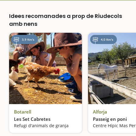
Idees recomanades a prop de Riudecols
amb nens
3,9 Km's
4,0 Km's
Botarell
Alforja
Les Set Cabretes
Passeig en poni
Refugi d'animals de granja
Centre Hípic Mas Per