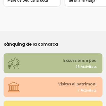
Mare de Déu de la Roca
de Miami Platja
Taules i gronxadors enming de la natura
Rànquing de la comarca
Excursions a peu
25 Activitats
Visites al patrimoni
7 Activitats