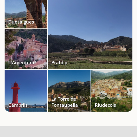
Duesaigües
L'Argentera
Pratdip
La Torre de
Cambrils
Fontaubella
Riudecols