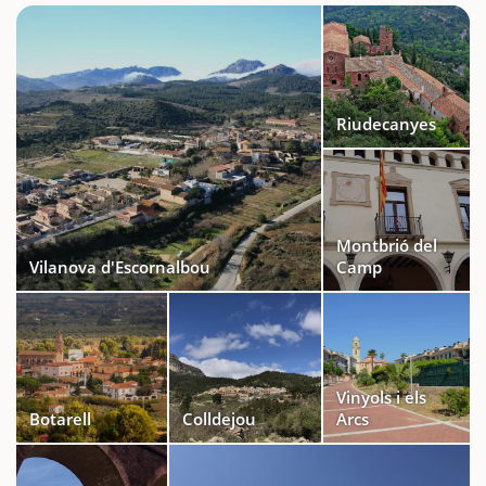
Riudecanyes
Montbrió del
Vilanova d'Escornalbou
Camp
Vinyols i els
Botarell
Colldejou
Arcs