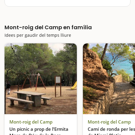
Mont-roig és un municipi amb caràcter situat al Baix
Camp i amb molta capacitat de sorprendre’ns. Us
proposem arrancar el dia amb una escapada cap a
Mont-roig del Camp en família
l’ermita de la Mare de Déu de la Roca, aquí trobareu
unes vistes…
Idees per gaudir del temps lliure
Mont-roig del Camp
Mont-roig del Camp
Un pícnic a prop de l’Ermita
Camí de ronda per les