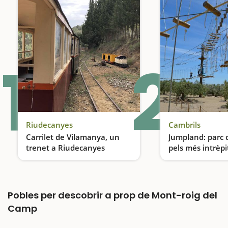
1
2
Riudecanyes
Cambrils
Carrilet de Vilamanya, un
Jumpland: parc 
trenet a Riudecanyes
pels més intrèpi
Un trenet enmig de la natura
Pobles per descobrir a prop de Mont-roig del
Camp