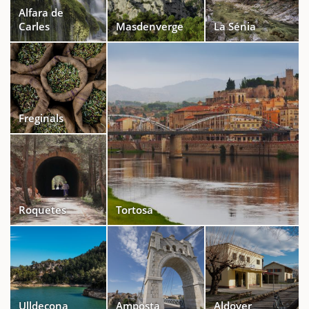
Alfara de
Carles
Masdenverge
La Sénia
Freginals
Roquetes
Tortosa
Ulldecona
Amposta
Aldover