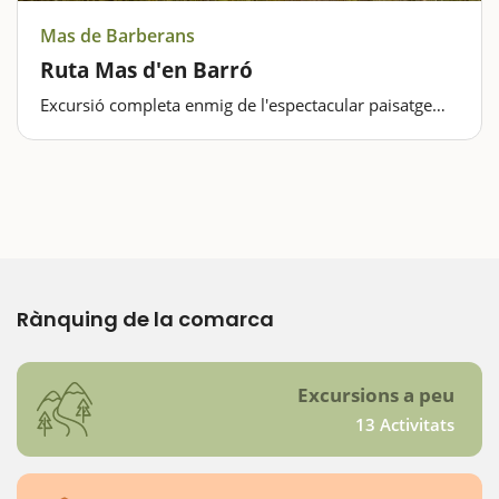
Mas de Barberans
Ruta Mas d'en Barró
Excursió completa enmig de l'espectacular paisatge
del massís dels PortsSi voleu fer una excursió ben
senyalitzada, per a tota la família sempre que estigueu
acostumats a caminar per la muntanya i que us
serveixi per fer un bon tast de l'espectacular…
Rànquing de la comarca
Excursions a peu
13 Activitats