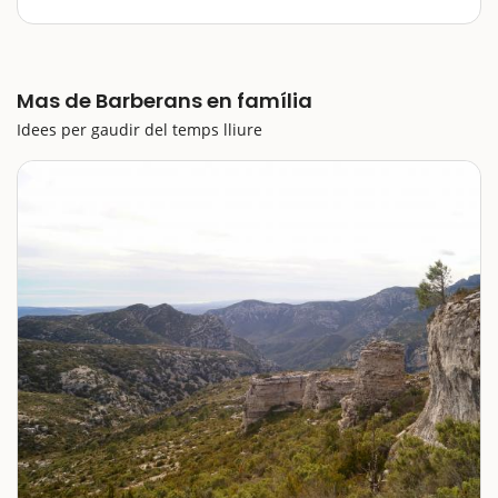
Barberans se'ns presenta com un poble perfecte per
fer-hi una escapada amb nens. La seva proximitat al
Parc Natural dels Ports converteix aquest petit
municipi del Montsià és un bon destí…
Mas de Barberans en família
Idees per gaudir del temps lliure