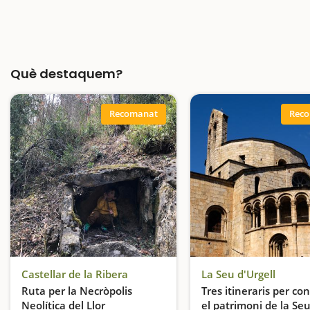
Què destaquem?
Recomanat
Rec
Castellar de la Ribera
La Seu d'Urgell
Ruta per la Necròpolis
Tres itineraris per co
Neolítica del Llor
el patrimoni de la Se