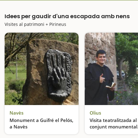
Idees per gaudir d'una escapada amb nens
Visites al patrimoni + Pirineus
Navès
Olius
Monument a Guifré el Pelós,
Visita teatralitzada al
a Navès
conjunt monumental
d'Olius
Visitem el lloc on es va forjar la llegenda de la senyera