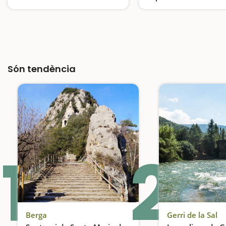
d'Urgell
Visitem un cementiri de fa més de 5.000 anys
Són tendència
1
2
Berga
Gerri de la Sal