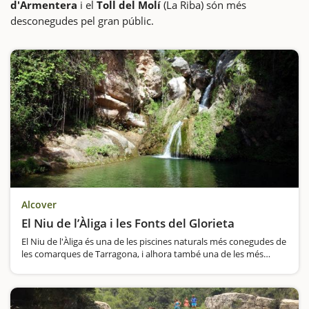
d'Armentera
i el
Toll del Molí
(La Riba) són més
desconegudes pel gran públic.
Alcover
El Niu de l’Àliga i les Fonts del Glorieta
El Niu de l'Àliga és una de les piscines naturals més conegudes de
les comarques de Tarragona, i alhora també una de les més
concorregudes i que segur faran les delícies dels més petits.
Aquesta excursió…