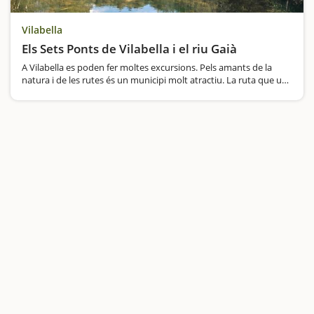
Vilabella
Els Sets Ponts de Vilabella i el riu Gaià
A Vilabella es poden fer moltes excursions. Pels amants de la
natura i de les rutes és un municipi molt atractiu. La ruta que us
proposem aquí està adapatada per a nens. Us proposem
començar l’aventura als Set Ponts,…