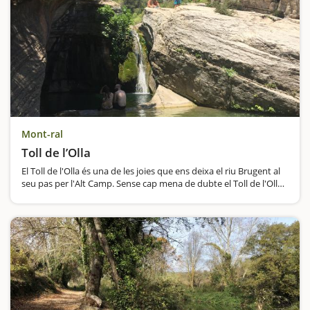
Mont-ral
Toll de l’Olla
El Toll de l'Olla és una de les joies que ens deixa el riu Brugent al
seu pas per l'Alt Camp. Sense cap mena de dubte el Toll de l'Olla
és una de les gorgues més espectaculars i també una de les més
concorregudes. Per arribar a Farena,…