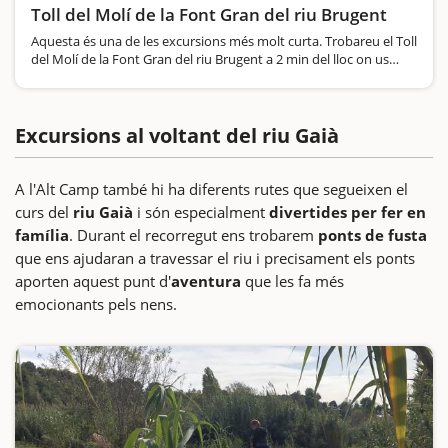
Toll del Molí de la Font Gran del riu Brugent
Aquesta és una de les excursions més molt curta. Trobareu el Toll
del Molí de la Font Gran del riu Brugent a 2 min del lloc on us
proposem deixar el cotxe. Només haureu de caminar 25 metres
fins a trobar aquest toll. Això…
Excursions al voltant del riu Gaià
A l'Alt Camp també hi ha diferents rutes que segueixen el
curs del
riu Gaià
i són especialment
divertides per fer en
família
. Durant el recorregut ens trobarem
ponts de fusta
que ens ajudaran a travessar el riu i precisament els ponts
aporten aquest punt d'
aventura
que les fa més
emocionants pels nens.