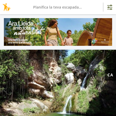
Planifica la teva escapada...
CA