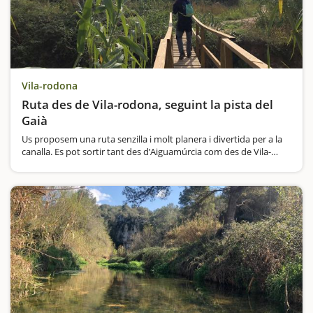
Vila-rodona
Ruta des de Vila-rodona, seguint la pista del
Gaià
Us proposem una ruta senzilla i molt planera i divertida per a la
canalla. Es pot sortir tant des d’Aiguamúrcia com des de Vila-
rodona, però nosaltres vam començar-la a Vila-rodona. On
aparcar el cotxe Un cop aparcats…