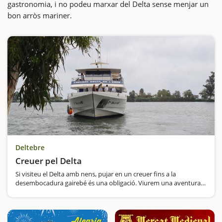
gastronomia, i no podeu marxar del Delta sense menjar un
bon arròs mariner.
Deltebre
Creuer pel Delta
Si visiteu el Delta amb nens, pujar en un creuer fins a la
desembocadura gairebé és una obligació. Viurem una aventura
única durant uns moments no sabrem si naveguem pel riu o pel
mar, i segur que ho notarem perquè el…