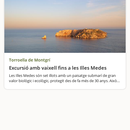
Torroella de Montgrí
Excursió amb vaixell fins a les Illes Medes
Les Illes Medes són set illots amb un paisatge submarí de gran
valor biològic i ecològic, protegit des de fa més de 30 anys. Això
ha permès una recuperació espectacular de la riquesa del fons
marítim pel que fa a la flora i la fauna, de manera…