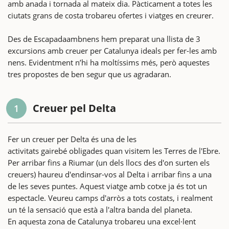
amb anada i tornada al mateix dia. Pàcticament a totes les
ciutats grans de costa trobareu ofertes i viatges en creurer.
Des de Escapadaambnens hem preparat una llista de 3
excursions amb creuer per Catalunya ideals per fer-les amb
nens. Evidentment n’hi ha moltíssims més, però aquestes
tres propostes de ben segur que us agradaran.
Creuer pel Delta
1
Fer un creuer per Delta és una de les
activitats gairebé obligades quan visitem les Terres de l'Ebre.
Per arribar fins a Riumar (un dels llocs des d'on surten els
creuers) haureu d'endinsar-vos al Delta i arribar fins a una
de les seves puntes. Aquest viatge amb cotxe ja és tot un
espectacle. Veureu camps d'arròs a tots costats, i realment
un té la sensació que està a l'altra banda del planeta.
En aquesta zona de Catalunya trobareu una excel·lent