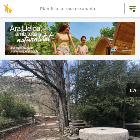
Planifica la teva escapada...
CA