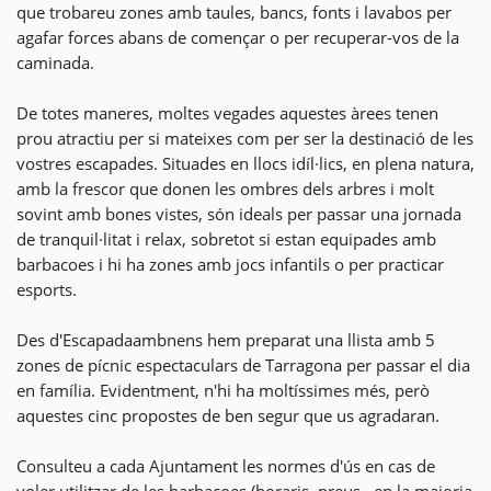
que trobareu zones amb taules, bancs, fonts i lavabos per
agafar forces abans de començar o per recuperar-vos de la
caminada.
De totes maneres, moltes vegades aquestes àrees tenen
prou atractiu per si mateixes com per ser la destinació de les
vostres escapades. Situades en llocs idíl·lics, en plena natura,
amb la frescor que donen les ombres dels arbres i molt
sovint amb bones vistes, són ideals per passar una jornada
de tranquil·litat i relax, sobretot si estan equipades amb
barbacoes i hi ha zones amb jocs infantils o per practicar
esports.
Des d'Escapadaambnens hem preparat una llista amb 5
zones de pícnic espectaculars de Tarragona per passar el dia
en família. Evidentment, n'hi ha moltíssimes més, però
aquestes cinc propostes de ben segur que us agradaran.
Consulteu a cada Ajuntament les normes d'ús en cas de
voler utilitzar de les barbacoes (horaris, preus.. en la majoria