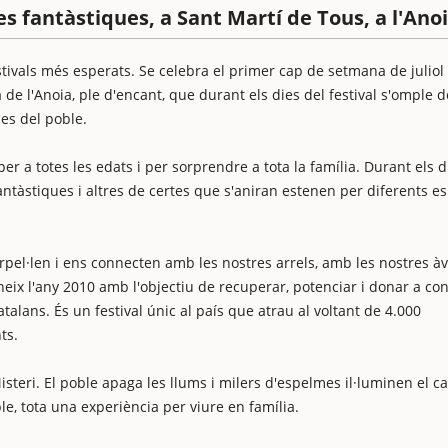
ies fantàstiques, a Sant Martí de Tous, a l'Ano
stivals més esperats. Se celebra el primer cap de setmana de juliol
de l'Anoia, ple d'encant, que durant els dies del festival s'omple d
ces del poble.
r a totes les edats i per sorprendre a tota la família. Durant els d
antàstiques i altres de certes que s'aniran estenen per diferents e
erpel·len i ens connecten amb les nostres arrels, amb les nostres àv
eix l'any 2010 amb l'objectiu de recuperar, potenciar i donar a co
talans. És un festival únic al país que atrau al voltant de 4.000
ts.
Misteri. El poble apaga les llums i milers d'espelmes il·luminen el c
e, tota una experiència per viure en família.