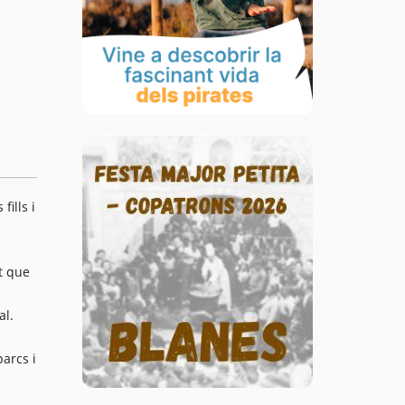
ills i
t que
al.
arcs i