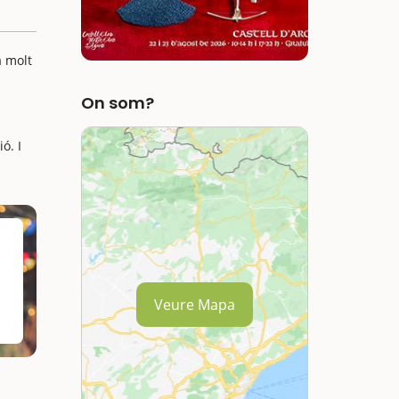
a molt
On som?
ó. I
Veure Mapa