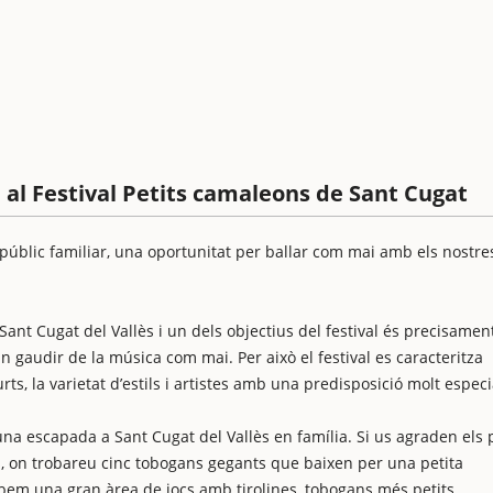
, al Festival Petits camaleons de Sant Cugat
públic familiar, una oportunitat per ballar com mai amb els nostres f
Sant Cugat del Vallès i un dels objectius del festival és precisamen
in gaudir de la música com mai. Per això el festival es caracteritza
rts, la varietat d’estils i artistes amb una predisposició molt especi
a escapada a Sant Cugat del Vallès en família. Si us agraden els p
, on trobareu cinc tobogans gegants que baixen per una petita
bem una gran àrea de jocs amb tirolines, tobogans més petits,