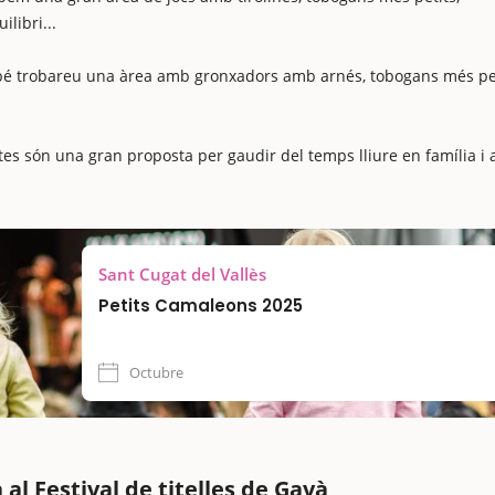
ilibri...
mbé trobareu una àrea amb gronxadors amb arnés, tobogans més pet
ates són una gran proposta per gaudir del temps lliure en família i
Sant Cugat del Vallès
Petits Camaleons 2025
Octubre
al Festival de titelles de Gavà