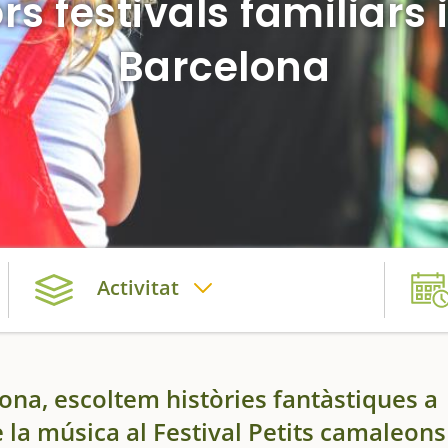
ors festivals familiars i
Barcelona
Activitat
ona, escoltem històries fantàstiques a
 la música al Festival Petits camaleons