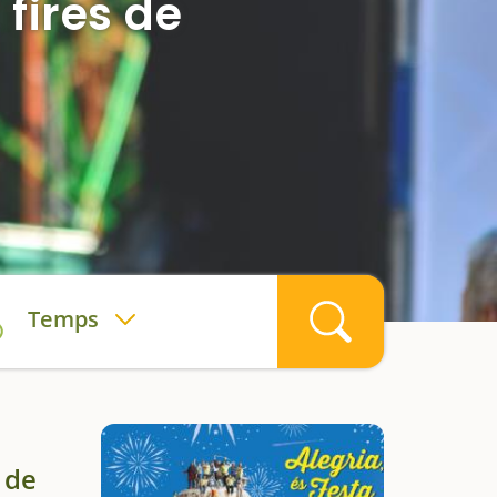
 fires de
Temps
 de