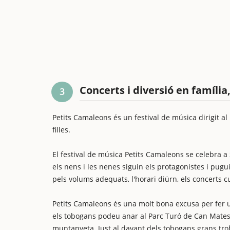
Concerts i diversió en família
3
Petits Camaleons és un festival de música dirigit al 
filles.
El festival de música Petits Camaleons se celebra a 
els nens i les nenes siguin els protagonistes i pugu
pels volums adequats, l'horari diürn, els concerts cu
Petits Camaleons és una molt bona excusa per fer un
els tobogans podeu anar al Parc Turó de Can Mates
muntanyeta. Just al davant dels tobogans grans tro