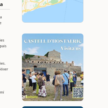
ia
 a
e
ies
spais
ies.
nèixer
amí