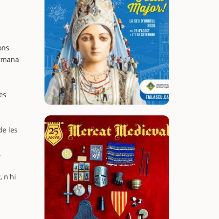
a
ons
etmana
es
de les
.
 n'hi