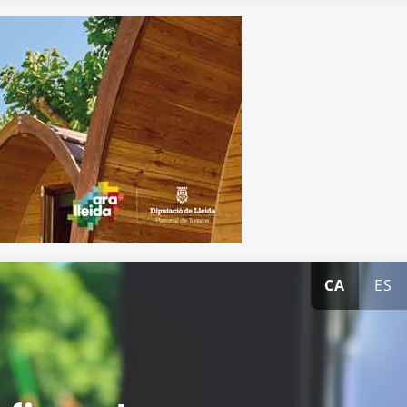
CA
ES