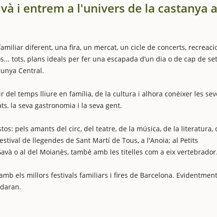
avà i entrem a l'univers de la castanya 
iliar diferent, una fira, un mercat, un cicle de concerts, recreaci
sos... tots, plans ideals per fer una escapada d’un dia o de cap de s
lunya Central.
del temps lliure en família, de la cultura i alhora conèixer les sev
ats, la seva gastronomia i la seva gent.
ustos: pels amants del circ, del teatre, de la música, de la literatura, 
stival de llegendes de Sant Martí de Tous, a l'Anoia; al Petits
Gavà o al del Moianès, també amb les titelles com a eix vertebrador
els millors festivals familiars i fires de Barcelona. Evidentment,
adaran.