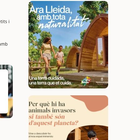
its i
 amb