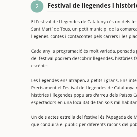
Festival de llegendes i històr
2
El Festival de Llegendes de Catalunya és un dels fe
Sant Martí de Tous, un petit municipi de la comarca 
llegenes, contes i contacontes pels carrers i les pla
Cada any la programació és molt variada, pensada pe
del festival podrem descobrir llegendes, històries f
escènics.
Les llegendes ens atrapen, a petits i grans. Ens int
Precisament el Festival de Llegendes de Catalunya n
històries i llegendes populars d'arreu dels Països Ca
espectadors en una localitat de tan sols mil habitan
Un dels actes estrella del festival és l'Apagada de 
que conduirà el públic per diferents racons del pobl