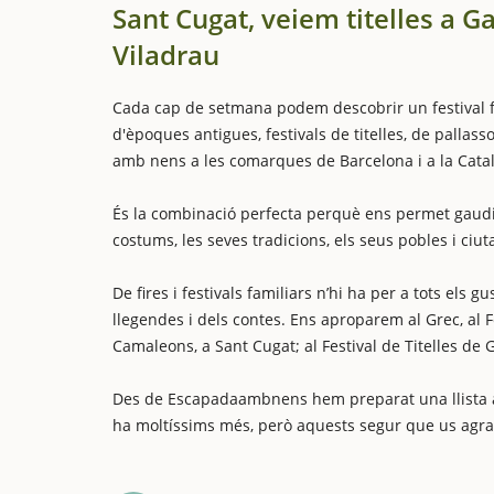
Sant Cugat, veiem titelles a G
Viladrau
Cada cap de setmana podem descobrir un festival fam
d'èpoques antigues, festivals de titelles, de pallas
amb nens a les comarques de Barcelona i a la Cata
És la combinació perfecta perquè ens permet gaudir 
costums, les seves tradicions, els seus pobles i ciut
De fires i festivals familiars n’hi ha per a tots els g
llegendes i dels contes. Ens aproparem al Grec, al Fe
Camaleons, a Sant Cugat; al Festival de Titelles de 
Des de Escapadaambnens hem preparat una llista amb 
ha moltíssims més, però aquests segur que us agr