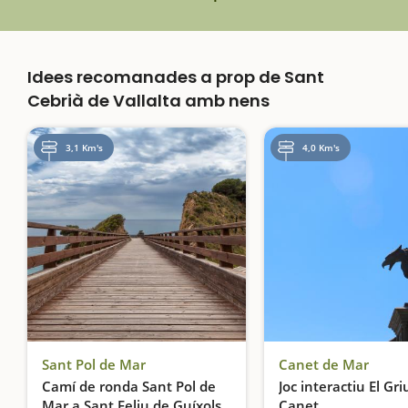
Idees recomanades a prop de Sant
Cebrià de Vallalta amb nens
3,1 Km's
4,0 Km's
Sant Pol de Mar
Canet de Mar
Camí de ronda Sant Pol de
Joc interactiu El Gri
Mar a Sant Feliu de Guíxols
Canet