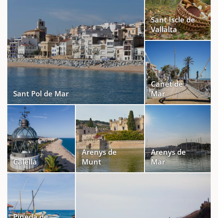
Sant Iscle de
Vallalta
Canet de
Sant Pol de Mar
Mar
Arenys de
Arenys de
Calella
Munt
Mar
Pineda de