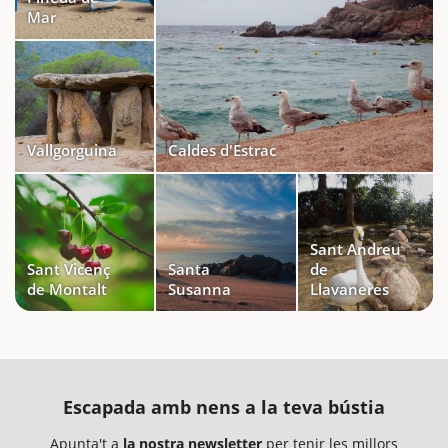
Mar
Vallgorguina
Caldes d'Estrac
Sant Andreu
Sant Vicenç
Santa
de
de Montalt
Susanna
Llavaneres
Escapada amb nens a la teva bústia
Apunta't a
la nostra newsletter
per tenir les millors