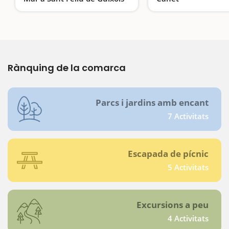
Entre cales, penya-segats i pinedes
Un passeig per la his
Rànquing de la comarca
Parcs i jardins amb encant
7 Activitats
Escapada de pícnic
5 Activitats
Excursions a peu
4 Activitats