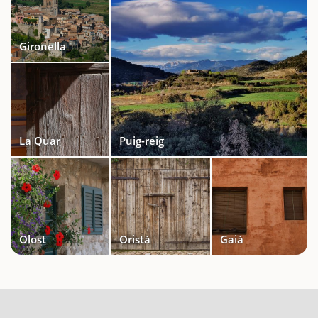
Gironella
La Quar
Puig-reig
Olost
Oristà
Gaià