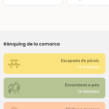
salvatge
Un lloc on es reunien les bruixes
Rànquing de la comarca
Escapada de pícnic
18 Activitats
Excursions a peu
14 Activitats