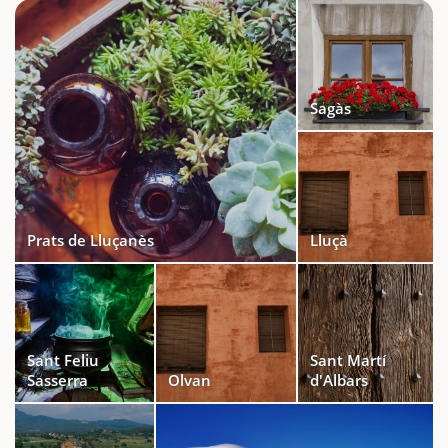
Sagàs
Prats de Lluçanès
Lluçà
Sant Feliu
Sant Martí
Sasserra
Olvan
d'Albars