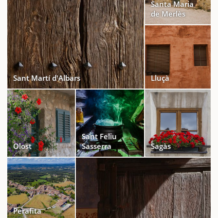
Santa Maria
de Merlès
Sant Martí d'Albars
Lluçà
Sant Feliu
Olost
Sasserra
Sagàs
Perafita