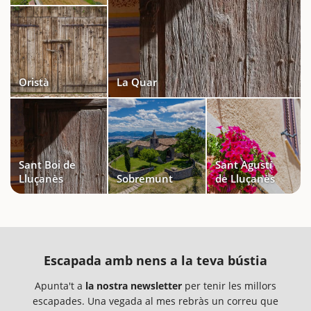
Oristà
La Quar
Sant Boi de
Sant Agustí
Lluçanès
Sobremunt
de Lluçanès
Escapada amb nens a la teva bústia
Apunta't a
la nostra newsletter
per tenir les millors
escapades. Una vegada al mes rebràs un correu que