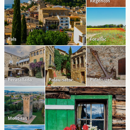
Regencós
Pals
Forallac
Peratallada
Palau-sator
Palafrugell
Mont-ras