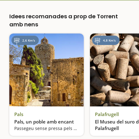
Idees recomanades a prop de Torrent
amb nens
2,6 Km's
4,8 Km's
Pals
Palafrugell
Pals, un poble amb encant
El Museu del suro 
Palafrugell
Passegeu sense pressa pels seus carrerons medievals