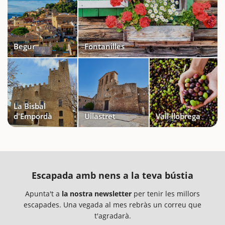
Begur
Fontanilles
La Bisbal
d'Empordà
Ullastret
Vall-llobrega
Escapada amb nens a la teva bústia
Apunta't a
la nostra newsletter
per tenir les millors
escapades. Una vegada al mes rebràs un correu que
t'agradarà.