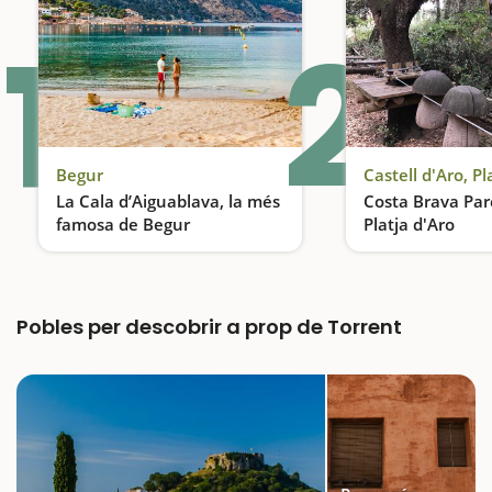
1
2
Begur
La Cala d’Aiguablava, la més
Costa Brava Par
famosa de Begur
Platja d'Aro
És un cala poc profunda, aigües transparents, sorra neta i un paisatge espectacular
Pobles per descobrir a prop de Torrent