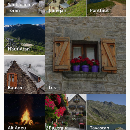
Sant Joan de
Toran
Canejan
Ponttaut
Naut Aran
Bausen
Les
Alt Àneu
Bagergue
Tavascan