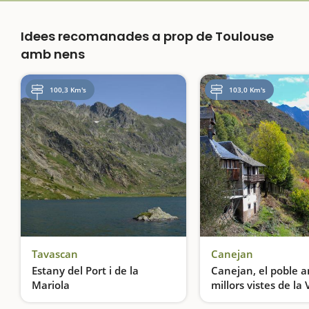
Idees recomanades a prop de Toulouse
amb nens
100,3 Km's
103,0 Km's
Tavascan
Canejan
Estany del Port i de la
Canejan, el poble a
Mariola
millors vistes de la 
d'Aran
Una excursió fins a un dels estanys més grans dels Pirineus