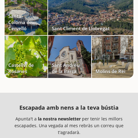
Santa
Coloma de
Cervelló
Sant Climent de Llobregat
Castellví de
Sant Andreu
Rosanes
de la Barca
Molins de Rei
Escapada amb nens a la teva bústia
Apunta't a
la nostra newsletter
per tenir les millors
escapades. Una vegada al mes rebràs un correu que
t'agradarà.