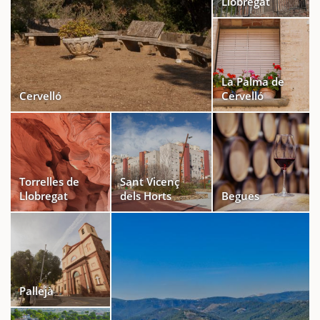
Llobregat
La Palma de
Cervelló
Cervelló
Torrelles de
Sant Vicenç
Llobregat
dels Horts
Begues
Pallejà