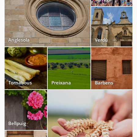
Anglesola
Verdú
Tornabous
Preixana
Barbens
Bellpuig