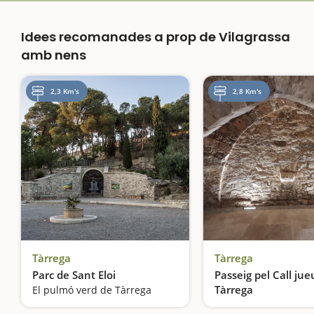
Idees recomanades a prop de Vilagrassa
amb nens
2,3 Km's
2,8 Km's
Tàrrega
Tàrrega
Parc de Sant Eloi
Passeig pel Call jue
Tàrrega
El pulmó verd de Tàrrega