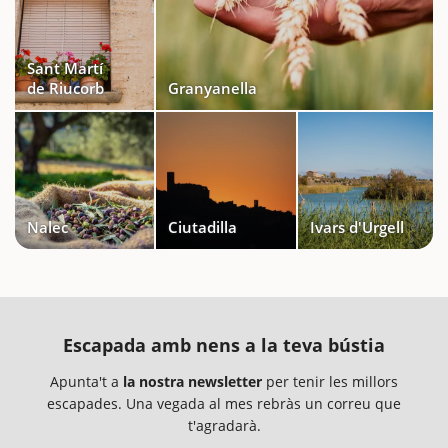
Sant Martí
de Riucorb
Granyanella
Nalec
Ciutadilla
Ivars d'Urgell
Escapada amb nens a la teva bústia
Apunta't a
la nostra newsletter
per tenir les millors
escapades. Una vegada al mes rebràs un correu que
t'agradarà.