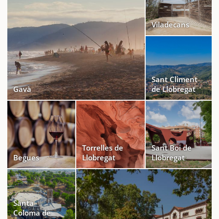
Viladecans
Sant Climent
Gavà
de Llobregat
Torrelles de
Sant Boi de
Begues
Llobregat
Llobregat
Santa
Coloma de