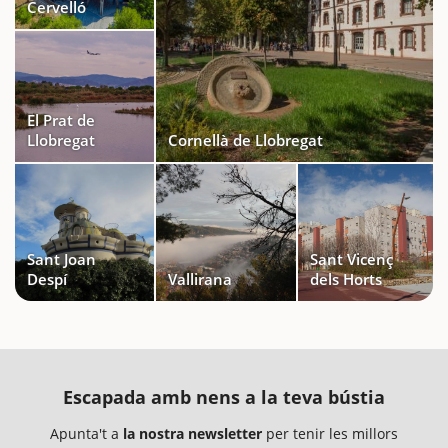
Cervelló
El Prat de
Llobregat
Cornellà de Llobregat
Sant Joan
Sant Vicenç
Despí
Vallirana
dels Horts
Escapada amb nens a la teva bústia
Apunta't a
la nostra newsletter
per tenir les millors