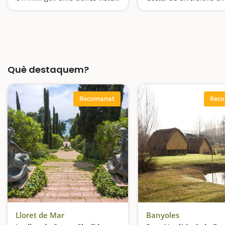
Què destaquem?
Recomanat
Rec
Lloret de Mar
Banyoles