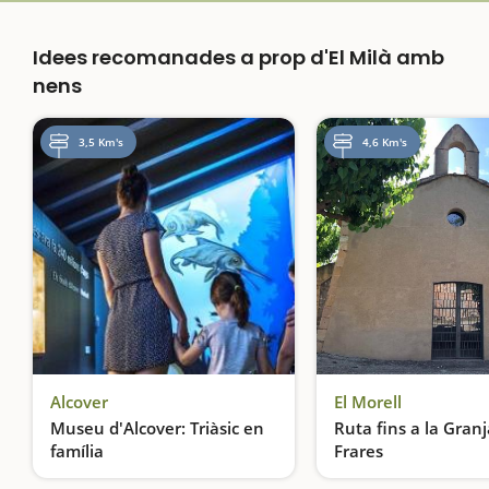
Idees recomanades a prop d'El Milà amb
nens
3,5 Km's
4,6 Km's
Alcover
El Morell
Museu d'Alcover: Triàsic en
Ruta fins a la Granj
família
Frares
El Triàsic pren vida