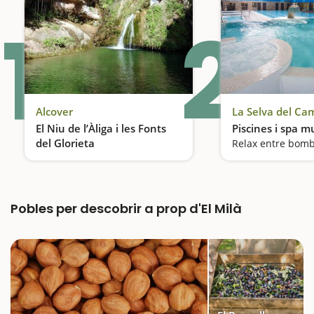
1
2
Alcover
La Selva del Ca
El Niu de l’Àliga i les Fonts
Piscines i spa m
del Glorieta
Relax entre bomb
Una de les piscines naturals més conegudes
Pobles per descobrir a prop d'El Milà