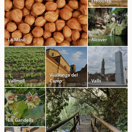
El Rourell
La Masó
Alcover
Vilallonga del
Vallmoll
Camp
Valls
Els Garidells