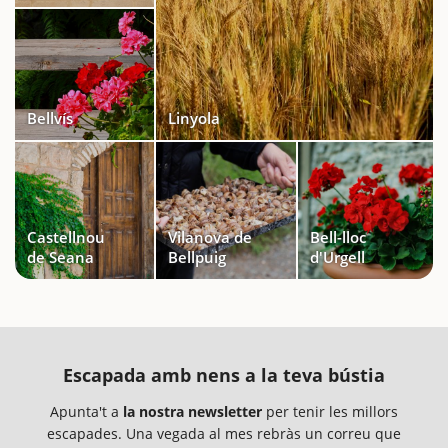
Bellvís
Linyola
Castellnou
Vilanova de
Bell-lloc
de Seana
Bellpuig
d'Urgell
Escapada amb nens a la teva bústia
Apunta't a
la nostra newsletter
per tenir les millors
escapades. Una vegada al mes rebràs un correu que