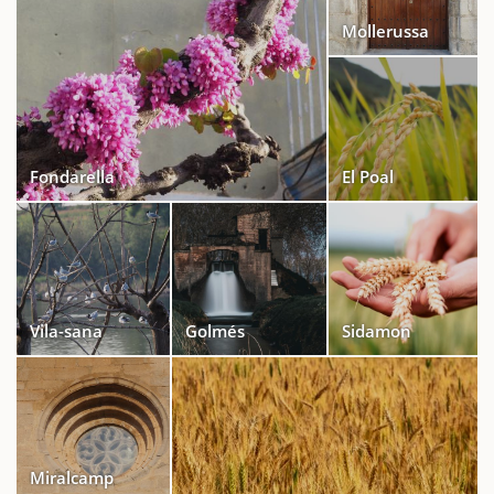
Mollerussa
Fondarella
El Poal
Vila-sana
Golmés
Sidamon
Miralcamp