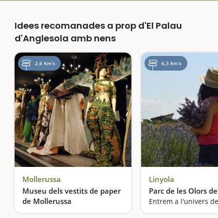
Idees recomanades a prop d'El Palau
d'Anglesola amb nens
2,6 Km's
6,3 Km's
Mollerussa
Linyola
Museu dels vestits de paper
Parc de les Olors de
de Mollerussa
Veurem el paper convertit en obra art