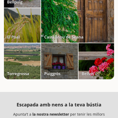
Bellpuig
El Poal
Castellnou de Seana
Torregrossa
Puiggròs
Bellvís
Escapada amb nens a la teva bústia
Apunta't a
la nostra newsletter
per tenir les millors