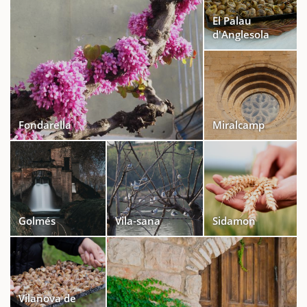
El Palau
d'Anglesola
Fondarella
Miralcamp
Golmés
Vila-sana
Sidamon
Vilanova de