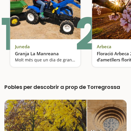
1
2
Juneda
Arbeca
Granja La Manreana
Floració Arbeca 
d’ametllers flori
Molt més que un dia de granja en família
Garrigues
Pobles per descobrir a prop de Torregrossa