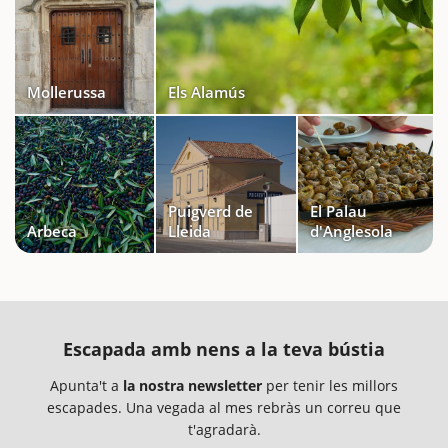
Mollerussa
Els Alamús
Puigverd de
El Palau
Arbeca
Lleida
d'Anglesola
Escapada amb nens a la teva bústia
Apunta't a
la nostra newsletter
per tenir les millors
escapades. Una vegada al mes rebràs un correu que
t'agradarà.