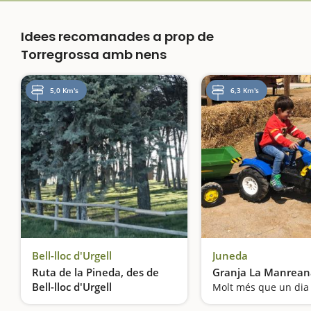
Idees recomanades a prop de
Torregrossa amb nens
5,0 Km's
6,3 Km's
Bell-lloc d'Urgell
Juneda
Ruta de la Pineda, des de
Granja La Manrean
Bell-lloc d'Urgell
Passegem en bici i dinem de pícnic sota els pins