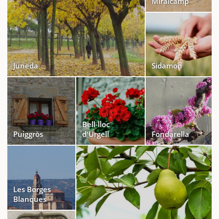
Miralcamp
Juneda
Sidamon
Bell-lloc
Puiggròs
d'Urgell
Fondarella
Les Borges
Blanques