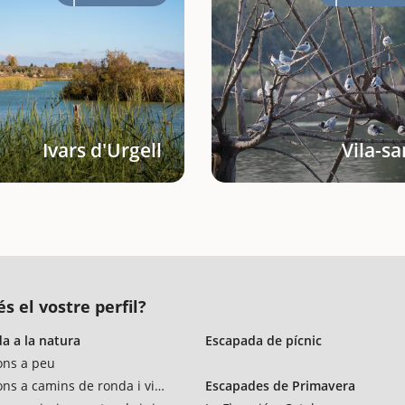
Ivars d'Urgell
Vila-s
s el vostre perfil?
a a la natura
Escapada de pícnic
ons a peu
ons a camins de ronda i vies verdes
Escapades de Primavera