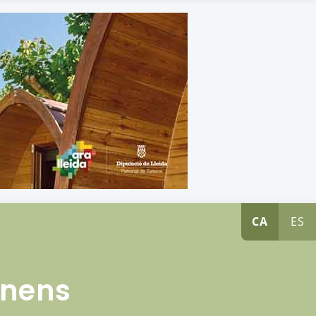
CA
ES
 nens