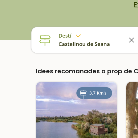
E
Destí
Castellnou de Seana
Idees recomanades a prop de 
3,7 Km's