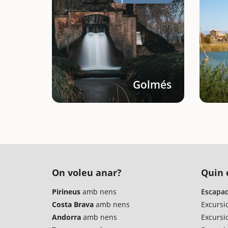
Golmés
On voleu anar?
Quin é
Pirineus
amb nens
Escapad
Costa Brava
amb nens
Excursi
Andorra
amb nens
Excursi