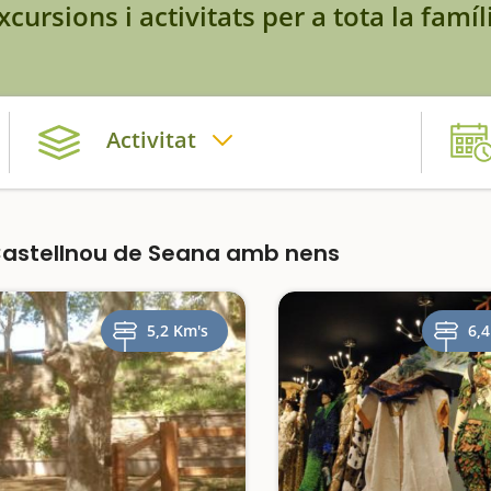
xcursions i activitats per a tota la famíl
Activitat
Castellnou de Seana amb nens
5,2 Km's
6,4