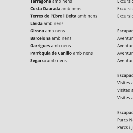
Tarragona
amb nens
Excursio
Costa Daurada
amb nens
Excursi
Terres de l'Ebre i Delta
amb nens
Excursi
Lleida
amb nens
Girona
amb nens
Escapad
Barcelona
amb nens
Aventur
Garrigues
amb nens
Aventu
Parròquia de Canillo
amb nens
Aventur
Segarra
amb nens
Aventur
Escapad
Visites
Visites 
Visites
Escapad
Parcs N
Parcs i