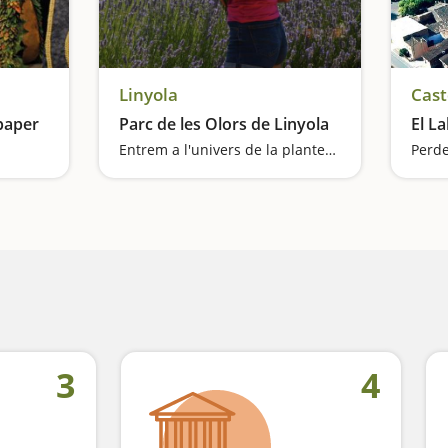
Linyola
Cast
paper
Parc de les Olors de Linyola
El L
Entrem a l'univers de la plantes aromàtiques medicinals
Perde
Veurem el paper convertit en obra art
3
4