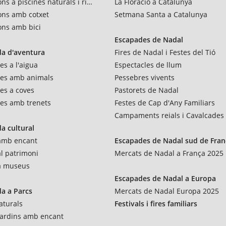
ns a piscines naturals i rius
La Floració a Catalunya
ons amb cotxet
Setmana Santa a Catalunya
ons amb bici
Escapades de Nadal
a d'aventura
Fires de Nadal i Festes del Tió
es a l'aigua
Espectacles de llum
res amb animals
Pessebres vivents
es a coves
Pastorets de Nadal
es amb trenets
Festes de Cap d'Any Familiars
Campaments reials i Cavalcades
a cultural
 amb encant
Escapades de Nadal sud de Fran
al patrimoni
Mercats de Nadal a França 2025
 a museus
Escapades de Nadal a Europa
a a Parcs
Mercats de Nadal Europa 2025
aturals
Festivals i fires familiars
 jardins amb encant