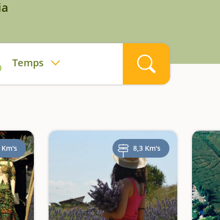
ia
Temps
 Km's
8,3 Km's