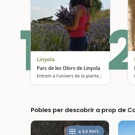
1
2
Linyola
Parc de les Olors de Linyola
Entrem a l'univers de la plantes aromàtiques medicinals
Pobles per descobrir a prop de C
a 3,6 Km's