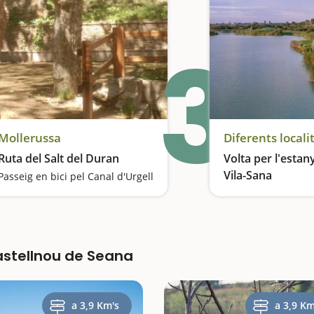
3
Mollerussa
Diferents locali
Ruta del Salt del Duran
Volta per l'estany
Vila-Sana
Passeig en bici pel Canal d'Urgell
astellnou de Seana
a 3,9 Km's
a 3,9 Km