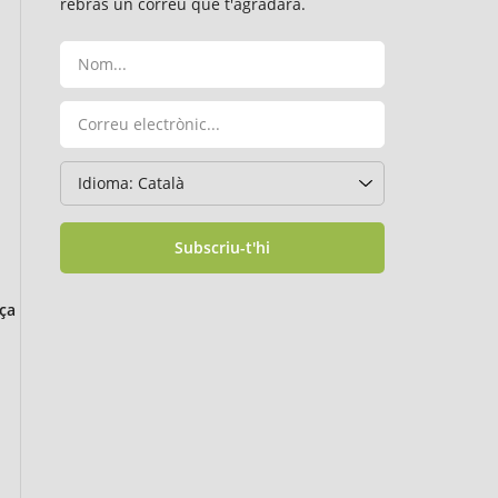
rebràs un correu que t'agradarà.
Subscriu-t'hi
ça