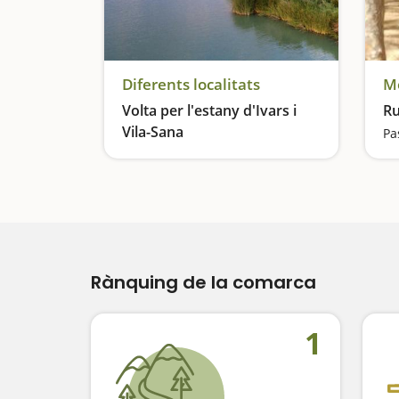
Diferents localitats
Mo
Volta per l'estany d'Ivars i
Ru
Vila-Sana
Pa
Descobrim un espai humit que ens sorprendrà
Rànquing de la comarca
1