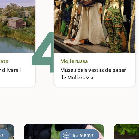
4
tats
Mollerussa
 d'Ivars i
Museu dels vestits de paper
de Mollerussa
Descobrim un espai humit que ens sorprendrà
Veurem el paper convertit en obra art
's
a 3,9 Km's